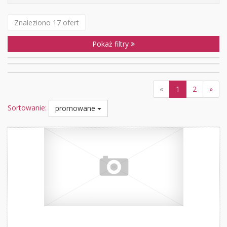
Znaleziono 17 ofert
Pokaż filtry
«
1
2
»
Sortowanie:
promowane