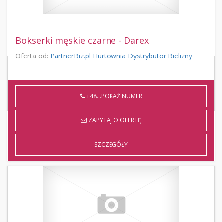
Bokserki męskie czarne - Darex
Oferta od:
PartnerBiz.pl Hurtownia Dystrybutor Bielizny
+48...POKAŻ NUMER
ZAPYTAJ O OFERTĘ
SZCZEGÓŁY