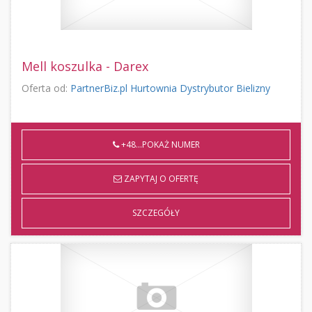
Mell koszulka - Darex
Oferta od:
PartnerBiz.pl Hurtownia Dystrybutor Bielizny
+48...POKAŻ NUMER
ZAPYTAJ O OFERTĘ
SZCZEGÓŁY