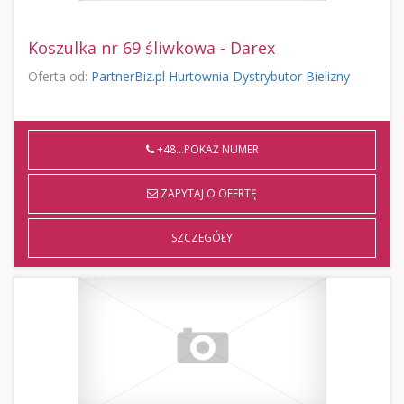
Koszulka nr 69 śliwkowa - Darex
Oferta od:
PartnerBiz.pl Hurtownia Dystrybutor Bielizny
+48...POKAŻ NUMER
ZAPYTAJ O OFERTĘ
SZCZEGÓŁY