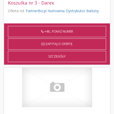
Koszulka nr 3 - Darex
Oferta od:
PartnerBiz.pl Hurtownia Dystrybutor Bielizny
+48...POKAŻ NUMER
ZAPYTAJ O OFERTĘ
SZCZEGÓŁY