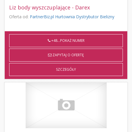
Liz body wyszczuplające - Darex
Oferta od:
PartnerBiz.pl Hurtownia Dystrybutor Bielizny
+48...POKAŻ NUMER
ZAPYTAJ O OFERTĘ
SZCZEGÓŁY