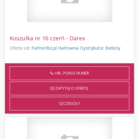
Koszulka nr 16 czerń - Darex
Oferta od:
PartnerBiz.pl Hurtownia Dystrybutor Bielizny
+48...POKAŻ NUMER
ZAPYTAJ O OFERTĘ
SZCZEGÓŁY