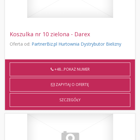
Koszulka nr 10 zielona - Darex
Oferta od:
PartnerBiz.pl Hurtownia Dystrybutor Bielizny
+48...POKAŻ NUMER
ZAPYTAJ O OFERTĘ
SZCZEGÓŁY