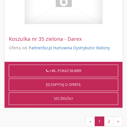
Koszulka nr 35 zielona - Darex
Oferta od:
PartnerBiz.pl Hurtownia Dystrybutor Bielizny
+48...POKAŻ NUMER
ZAPYTAJ O OFERTĘ
SZCZEGÓŁY
«
1
2
»