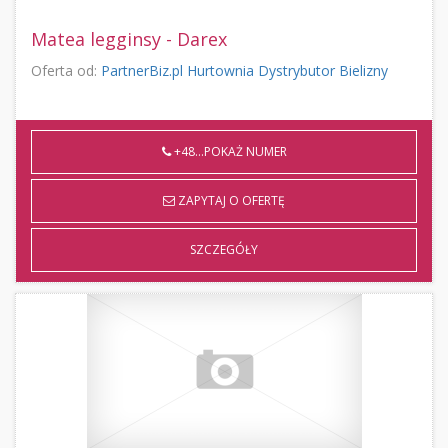
Matea legginsy - Darex
Oferta od:
PartnerBiz.pl Hurtownia Dystrybutor Bielizny
+48...POKAŻ NUMER
ZAPYTAJ O OFERTĘ
SZCZEGÓŁY