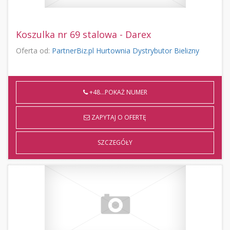
Koszulka nr 69 stalowa - Darex
Oferta od:
PartnerBiz.pl Hurtownia Dystrybutor Bielizny
+48...POKAŻ NUMER
ZAPYTAJ O OFERTĘ
SZCZEGÓŁY