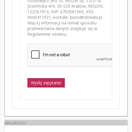
osobowych jest SL MEDIA Sp. z o.o. ul.
Józefińska 4/4, 30-529 Kraków, REGON:
122567413, NIP: 6793081969, KRS:
0000417331, kontakt: biuro@slmedia.pl.
Więcej informacji na temat sposobu
przetwarzania danych znajduje się w
Regulaminie serwisu.
Wyślij zapytanie
Aktualności