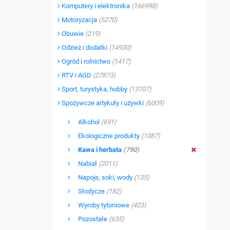
Komputery i elektronika
(166998)
Motoryzacja
(5270)
Obuwie
(219)
Odzież i dodatki
(14930)
Ogród i rolnictwo
(1417)
RTV i AGD
(27873)
Sport, turystyka, hobby
(13707)
Spożywcze artykuły i używki
(6009)
Alkohol
(691)
Ekologiczne produkty
(1087)
Kawa i herbata
(790)
Nabiał
(2011)
Napoje, soki, wody
(135)
Słodycze
(182)
Wyroby tytoniowe
(423)
Pozostałe
(635)