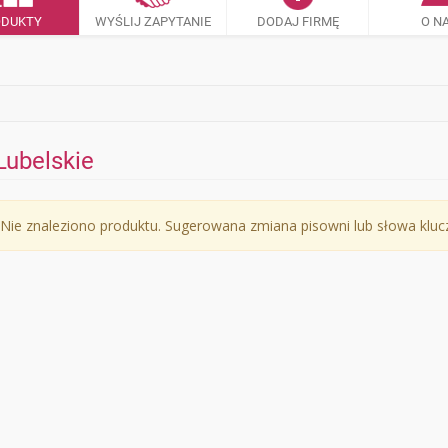
ODUKTY
WYŚLIJ ZAPYTANIE
DODAJ FIRMĘ
O N
Lubelskie
Nie znaleziono produktu. Sugerowana zmiana pisowni lub słowa klu