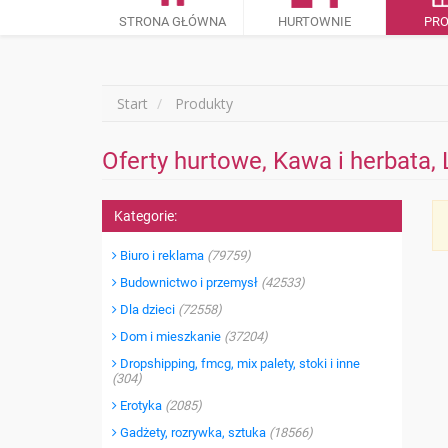
STRONA GŁÓWNA
HURTOWNIE
PR
Start
Produkty
Oferty hurtowe, Kawa i herbata, 
Kategorie:
Biuro i reklama
(79759)
Budownictwo i przemysł
(42533)
Dla dzieci
(72558)
Dom i mieszkanie
(37204)
Dropshipping, fmcg, mix palety, stoki i inne
(304)
Erotyka
(2085)
Gadżety, rozrywka, sztuka
(18566)