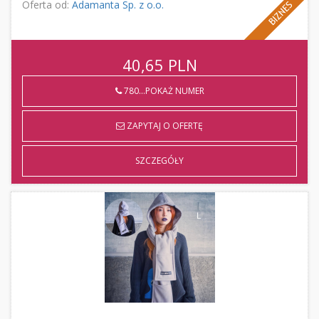
Oferta od:
Adamanta Sp. z o.o.
40,65
PLN
780...POKAŻ NUMER
ZAPYTAJ O OFERTĘ
SZCZEGÓŁY