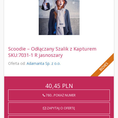
Scoodie – Odłączany Szalik z Kapturem
SKU:7031-1 R jasnoszary
Oferta od:
Adamanta Sp. z o.o.
40,45
PLN
780...POKAŻ NUMER
ZAPYTAJ O OFERTĘ