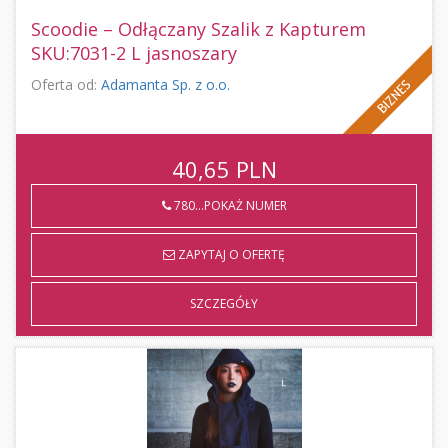
Scoodie – Odłączany Szalik z Kapturem
SKU:7031-2 L jasnoszary
Oferta od:
Adamanta Sp. z o.o.
40,65
PLN
780...POKAŻ NUMER
ZAPYTAJ O OFERTĘ
SZCZEGÓŁY