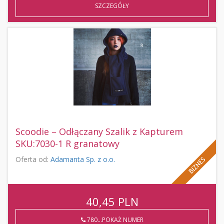
SZCZEGÓŁY
Scoodie – Odłączany Szalik z Kapturem
SKU:7030-1 R granatowy
Oferta od:
Adamanta Sp. z o.o.
40,45
PLN
780...POKAŻ NUMER