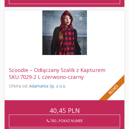
Scoodie – Odłączany Szalik z Kapturem
SKU:7029-2 L czerwono-czarny
Oferta od:
Adamanta Sp. z o.o.
40,45
PLN
780...POKAŻ NUMER