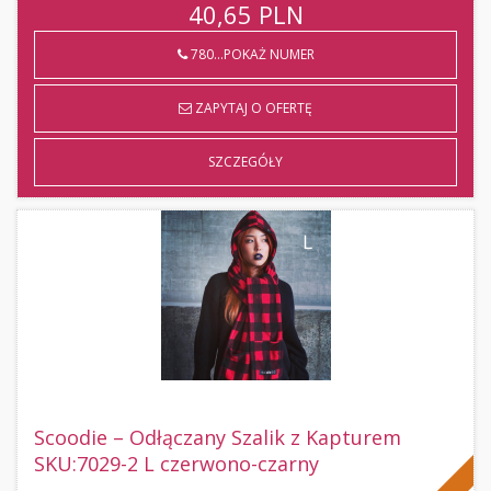
40,65
PLN
780...POKAŻ NUMER
ZAPYTAJ O OFERTĘ
SZCZEGÓŁY
Scoodie – Odłączany Szalik z Kapturem
SKU:7029-2 L czerwono-czarny