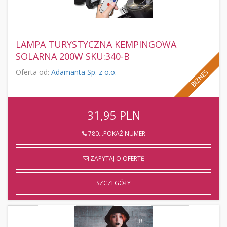
LAMPA TURYSTYCZNA KEMPINGOWA
SOLARNA 200W SKU:340-B
Oferta od:
Adamanta Sp. z o.o.
31,95
PLN
780...POKAŻ NUMER
ZAPYTAJ O OFERTĘ
SZCZEGÓŁY