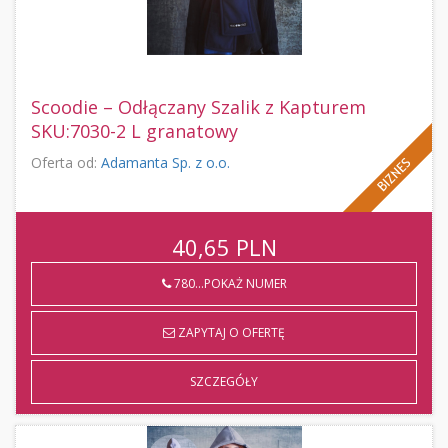
Scoodie – Odłączany Szalik z Kapturem
SKU:7030-2 L granatowy
Oferta od:
Adamanta Sp. z o.o.
40,65
PLN
780...POKAŻ NUMER
ZAPYTAJ O OFERTĘ
SZCZEGÓŁY