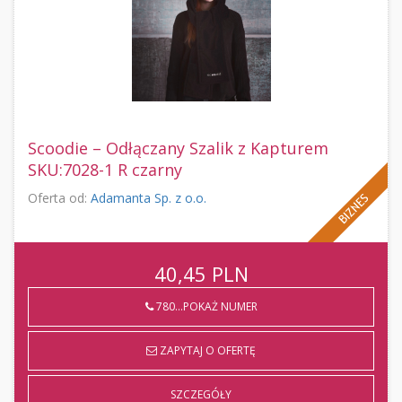
Scoodie – Odłączany Szalik z Kapturem
SKU:7028-1 R czarny
Oferta od:
Adamanta Sp. z o.o.
40,45
PLN
780...POKAŻ NUMER
ZAPYTAJ O OFERTĘ
SZCZEGÓŁY