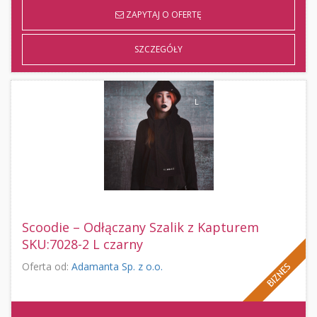
ZAPYTAJ O OFERTĘ
SZCZEGÓŁY
Scoodie – Odłączany Szalik z Kapturem
SKU:7028-2 L czarny
Oferta od:
Adamanta Sp. z o.o.