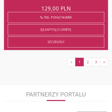
129,00
PLN
780...POKAŻ NUMER
ZAPYTAJ O OFERTĘ
SZCZEGÓŁY
«
1
2
3
»
PARTNERZY PORTALU