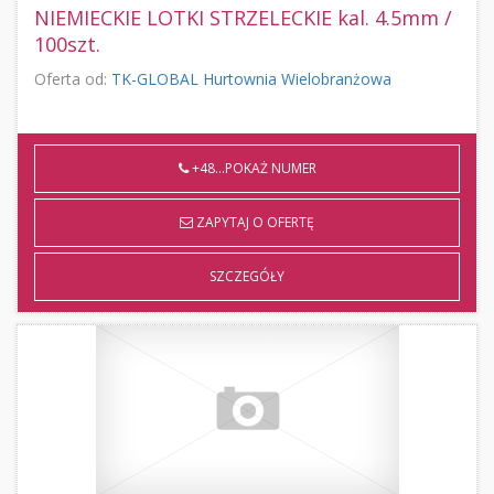
NIEMIECKIE LOTKI STRZELECKIE kal. 4.5mm /
100szt.
Oferta od:
TK-GLOBAL Hurtownia Wielobranżowa
+48...POKAŻ NUMER
ZAPYTAJ O OFERTĘ
SZCZEGÓŁY