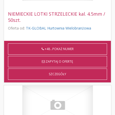
NIEMIECKIE LOTKI STRZELECKIE kal. 4.5mm /
50szt.
Oferta od:
TK-GLOBAL Hurtownia Wielobranżowa
+48...POKAŻ NUMER
ZAPYTAJ O OFERTĘ
SZCZEGÓŁY