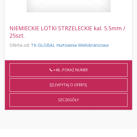
NIEMIECKIE LOTKI STRZELECKIE kal. 5.5mm /
25szt.
Oferta od:
TK-GLOBAL Hurtownia Wielobranżowa
+48...POKAŻ NUMER
ZAPYTAJ O OFERTĘ
SZCZEGÓŁY