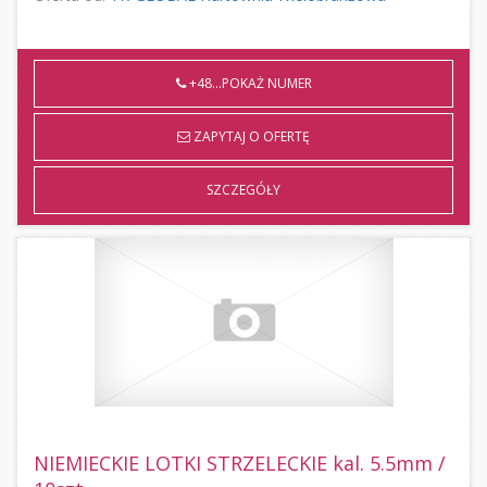
+48...POKAŻ NUMER
ZAPYTAJ O OFERTĘ
SZCZEGÓŁY
NIEMIECKIE LOTKI STRZELECKIE kal. 5.5mm /