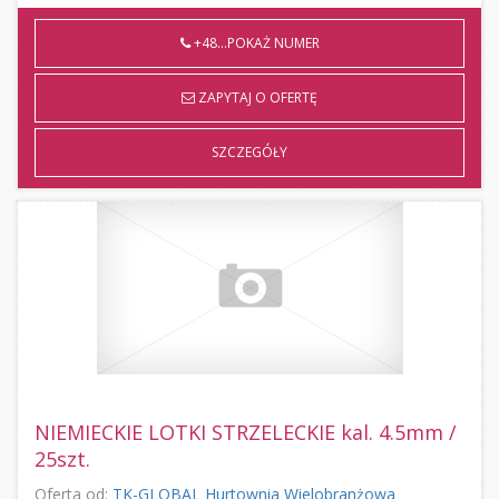
+48...POKAŻ NUMER
ZAPYTAJ O OFERTĘ
SZCZEGÓŁY
NIEMIECKIE LOTKI STRZELECKIE kal. 4.5mm /
25szt.
Oferta od:
TK-GLOBAL Hurtownia Wielobranżowa