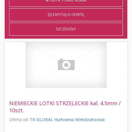
78514...POKAŻ NUMER
ZAPYTAJ O OFERTĘ
SZCZEGÓŁY
NIEMIECKIE LOTKI STRZELECKIE kal. 4.5mm /
10szt.
Oferta od:
TK-GLOBAL Hurtownia Wielobranżowa