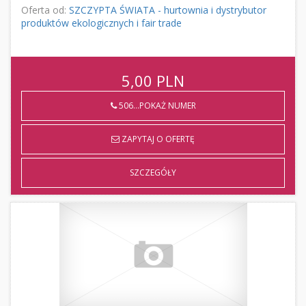
Oferta od:
SZCZYPTA ŚWIATA - hurtownia i dystrybutor
produktów ekologicznych i fair trade
5,00
PLN
506...POKAŻ NUMER
ZAPYTAJ O OFERTĘ
SZCZEGÓŁY