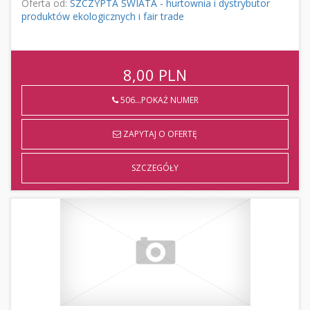
Oferta od:
SZCZYPTA ŚWIATA - hurtownia i dystrybutor
produktów ekologicznych i fair trade
8,00
PLN
506...POKAŻ NUMER
ZAPYTAJ O OFERTĘ
SZCZEGÓŁY