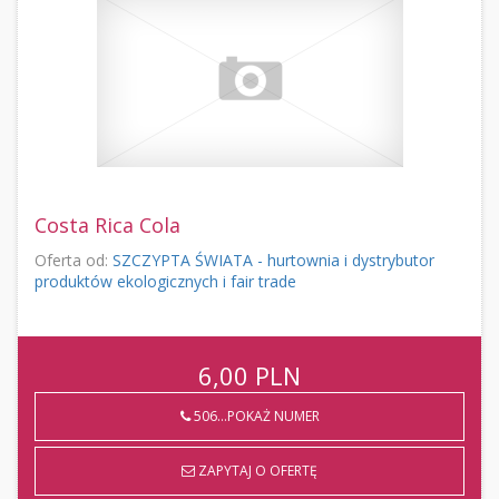
Costa Rica Cola
Oferta od:
SZCZYPTA ŚWIATA - hurtownia i dystrybutor
produktów ekologicznych i fair trade
6,00
PLN
506...POKAŻ NUMER
ZAPYTAJ O OFERTĘ