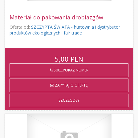
Materiał do pakowania drobiazgów
Oferta od:
SZCZYPTA ŚWIATA - hurtownia i dystrybutor
produktów ekologicznych i fair trade
5,00
PLN
506...POKAŻ NUMER
ZAPYTAJ O OFERTĘ
SZCZEGÓŁY