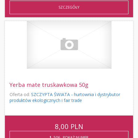
SZCZEGÓŁY
Yerba mate truskawkowa 50g
Oferta od:
SZCZYPTA ŚWIATA - hurtownia i dystrybutor
produktów ekologicznych i fair trade
8,00
PLN
506...POKAŻ NUMER