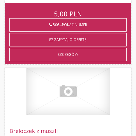
5,00
PLN
506...POKAŻ NUMER
ZAPYTAJ O OFERTĘ
SZCZEGÓŁY
Breloczek z muszli