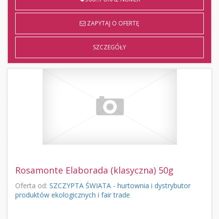
ZAPYTAJ O OFERTĘ
SZCZEGÓŁY
Rosamonte Elaborada (klasyczna) 50g
Oferta od:
SZCZYPTA ŚWIATA - hurtownia i dystrybutor
produktów ekologicznych i fair trade