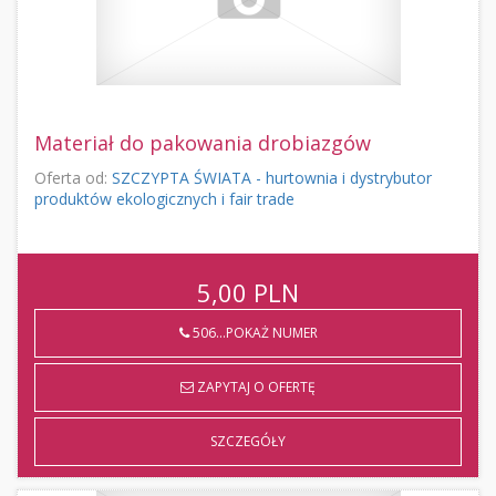
Materiał do pakowania drobiazgów
Oferta od:
SZCZYPTA ŚWIATA - hurtownia i dystrybutor
produktów ekologicznych i fair trade
5,00
PLN
506...POKAŻ NUMER
ZAPYTAJ O OFERTĘ
SZCZEGÓŁY