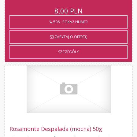
8,00
PLN
506...POKAŻ NUMER
ZAPYTAJ O OFERTĘ
SZCZEGÓŁY
Rosamonte Despalada (mocna) 50g