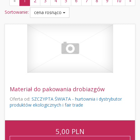
«
1
2
3
4
5
6
7
8
9
10
»
Sortowanie:
cena rosnąco
Materiał do pakowania drobiazgów
Oferta od:
SZCZYPTA ŚWIATA - hurtownia i dystrybutor
produktów ekologicznych i fair trade
5,00
PLN