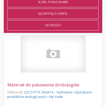
506...POKAŻ NUMER
ZAPYTAJ O OFERTĘ
SZCZEGÓŁY
Materiał do pakowania drobiazgów
Oferta od:
SZCZYPTA ŚWIATA - hurtownia i dystrybutor
produktów ekologicznych i fair trade