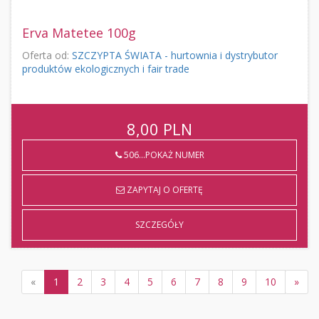
Erva Matetee 100g
Oferta od:
SZCZYPTA ŚWIATA - hurtownia i dystrybutor
produktów ekologicznych i fair trade
8,00
PLN
506...POKAŻ NUMER
ZAPYTAJ O OFERTĘ
SZCZEGÓŁY
«
1
2
3
4
5
6
7
8
9
10
»