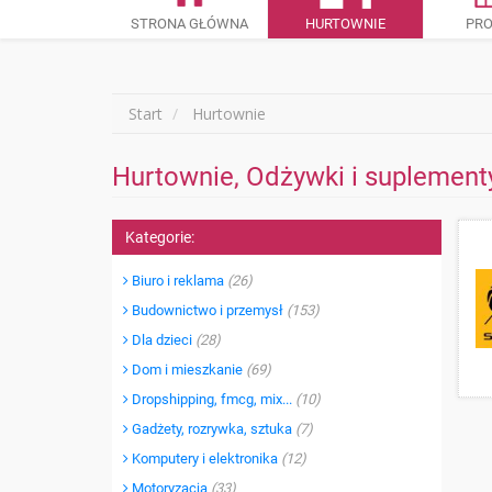
STRONA GŁÓWNA
HURTOWNIE
PR
Start
Hurtownie
Hurtownie, Odżywki i suplementy
Kategorie:
Biuro i reklama
(26)
Budownictwo i przemysł
(153)
Dla dzieci
(28)
Dom i mieszkanie
(69)
Dropshipping, fmcg, mix...
(10)
Gadżety, rozrywka, sztuka
(7)
Komputery i elektronika
(12)
Motoryzacja
(33)