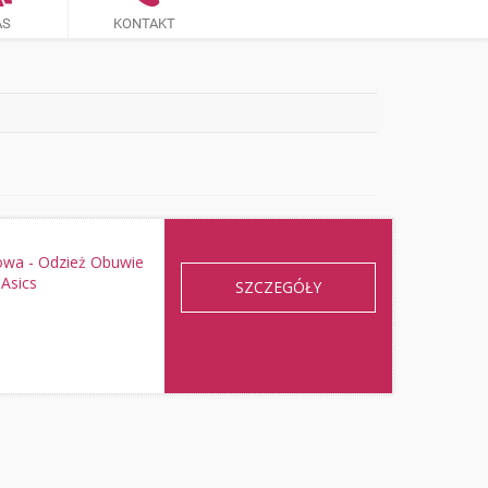
AS
KONTAKT
towa - Odzież Obuwie
 Asics
SZCZEGÓŁY