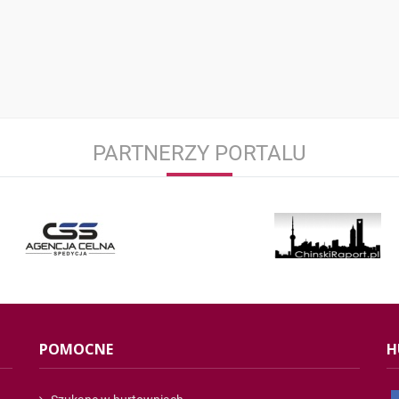
PARTNERZY PORTALU
POMOCNE
H