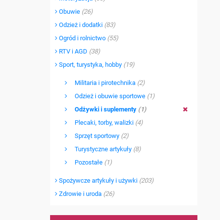
Obuwie
(26)
Odzież i dodatki
(83)
Ogród i rolnictwo
(55)
RTV i AGD
(38)
Sport, turystyka, hobby
(19)
Militaria i pirotechnika
(2)
Odzież i obuwie sportowe
(1)
Odżywki i suplementy
(1)
Plecaki, torby, walizki
(4)
Sprzęt sportowy
(2)
Turystyczne artykuły
(8)
Pozostałe
(1)
Spożywcze artykuły i używki
(203)
Zdrowie i uroda
(26)