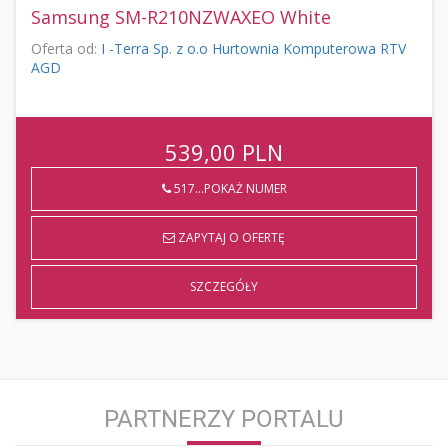
Samsung SM-R210NZWAXEO White
Oferta od:
I -Terra Sp. z o.o Hurtownia Komputerowa RTV
AGD
539,00
PLN
517...POKAŻ NUMER
ZAPYTAJ O OFERTĘ
SZCZEGÓŁY
PARTNERZY PORTALU