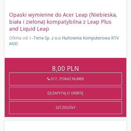
Opaski wymienne do Acer Leap (Niebieska,
biała i zielona) kompatybilna z Leap Plus
and Liquid Leap
Oferta od:
I -Terra Sp. z o.o Hurtownia Komputerowa RTV
AGD
8,00
PLN
517...POKAŻ NUMER
ZAPYTAJ O OFERTĘ
SZCZEGÓŁY