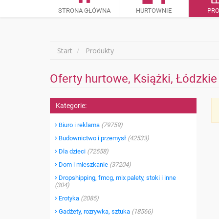
STRONA GŁÓWNA
HURTOWNIE
PR
Start
Produkty
Oferty hurtowe, Książki, Łódzkie
Kategorie:
Biuro i reklama
(79759)
Budownictwo i przemysł
(42533)
Dla dzieci
(72558)
Dom i mieszkanie
(37204)
Dropshipping, fmcg, mix palety, stoki i inne
(304)
Erotyka
(2085)
Gadżety, rozrywka, sztuka
(18566)