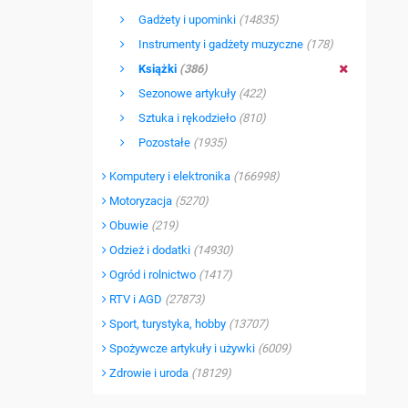
Gadżety i upominki
(14835)
Instrumenty i gadżety muzyczne
(178)
Książki
(386)
Sezonowe artykuły
(422)
Sztuka i rękodzieło
(810)
Pozostałe
(1935)
Komputery i elektronika
(166998)
Motoryzacja
(5270)
Obuwie
(219)
Odzież i dodatki
(14930)
Ogród i rolnictwo
(1417)
RTV i AGD
(27873)
Sport, turystyka, hobby
(13707)
Spożywcze artykuły i używki
(6009)
Zdrowie i uroda
(18129)