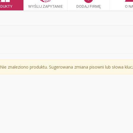
ODUKTY
WYŚLIJ ZAPYTANIE
DODAJ FIRMĘ
O N
Nie znaleziono produktu. Sugerowana zmiana pisowni lub słowa klu