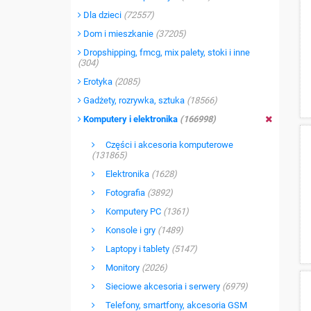
Dla dzieci
(72557)
Dom i mieszkanie
(37205)
Dropshipping, fmcg, mix palety, stoki i inne
(304)
Erotyka
(2085)
Gadżety, rozrywka, sztuka
(18566)
Komputery i elektronika
(166998)
Części i akcesoria komputerowe
(131865)
Elektronika
(1628)
Fotografia
(3892)
Komputery PC
(1361)
Konsole i gry
(1489)
Laptopy i tablety
(5147)
Monitory
(2026)
Sieciowe akcesoria i serwery
(6979)
Telefony, smartfony, akcesoria GSM