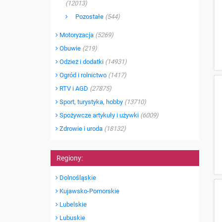
(12013)
Pozostałe
(544)
Motoryzacja
(5269)
Obuwie
(219)
Odzież i dodatki
(14931)
Ogród i rolnictwo
(1417)
RTV i AGD
(27875)
Sport, turystyka, hobby
(13710)
Spożywcze artykuły i używki
(6009)
Zdrowie i uroda
(18132)
Regiony:
Dolnośląskie
Kujawsko-Pomorskie
Lubelskie
Lubuskie