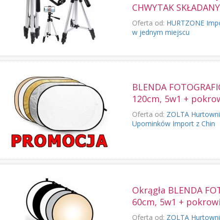
CHWYTAK SKŁADANY
Oferta od:
HURTZONE Import,
w jednym miejscu
BLENDA FOTOGRAFIC
120cm, 5w1 + pokro
Oferta od:
ZOLTA Hurtowni
Upominków Import z Chin
Okrągła BLENDA F
60cm, 5w1 + pokrow
Oferta od:
ZOLTA Hurtowni