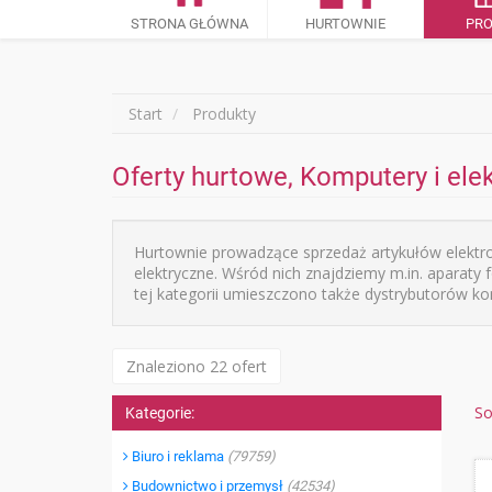
STRONA GŁÓWNA
HURTOWNIE
PR
Start
Produkty
Oferty hurtowe, Komputery i ele
Hurtownie prowadzące sprzedaż artykułów elektro
elektryczne. Wśród nich znajdziemy m.in. aparaty 
tej kategorii umieszczono także dystrybutorów ko
Znaleziono 22 ofert
So
Kategorie:
Biuro i reklama
(79759)
Budownictwo i przemysł
(42534)