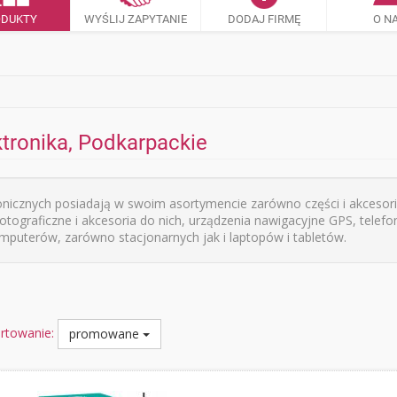
ODUKTY
WYŚLIJ ZAPYTANIE
DODAJ FIRMĘ
O N
ktronika, Podkarpackie
nicznych posiadają w swoim asortymencie zarówno części i akcesor
fotograficzne i akcesoria do nich, urządzenia nawigacyjne GPS, telef
mputerów, zarówno stacjonarnych jak i laptopów i tabletów.
rtowanie:
promowane