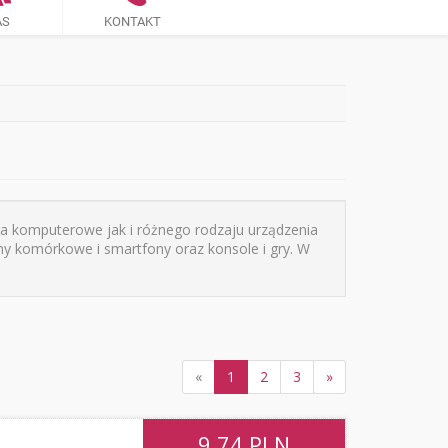
AS
KONTAKT
ia komputerowe jak i różnego rodzaju urządzenia
ony komórkowe i smartfony oraz konsole i gry. W
«
1
2
3
»
9,74
PLN