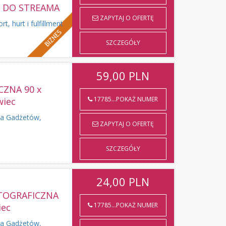
 DO STREAMA
ZAPYTAJ O OFERTĘ
 hurt i fulfillment
SZCZEGÓŁY
59,00
PLN
ZNA 90 x
17785...POKAŻ NUMER
wiec
a Gadżetów,
ZAPYTAJ O OFERTĘ
SZCZEGÓŁY
24,00
PLN
OTOGRAFICZNA
17785...POKAŻ NUMER
iec
a Gadżetów,