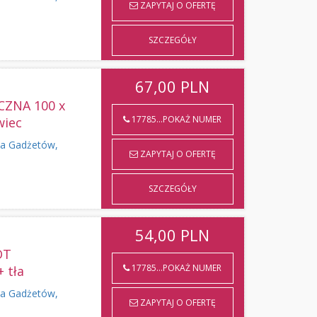
ZAPYTAJ O OFERTĘ
SZCZEGÓŁY
67,00
PLN
ZNA 100 x
17785...POKAŻ NUMER
wiec
a Gadżetów,
ZAPYTAJ O OFERTĘ
SZCZEGÓŁY
54,00
PLN
OT
17785...POKAŻ NUMER
 tła
a Gadżetów,
ZAPYTAJ O OFERTĘ