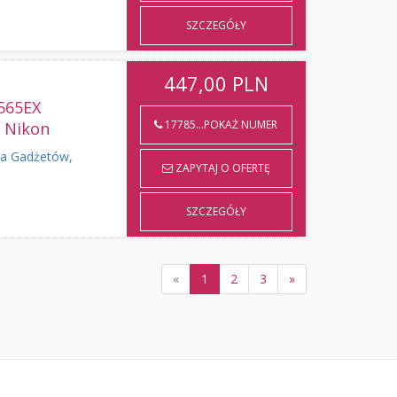
SZCZEGÓŁY
447,00
PLN
565EX
17785...POKAŻ NUMER
/ Nikon
a Gadżetów,
ZAPYTAJ O OFERTĘ
SZCZEGÓŁY
«
1
2
3
»