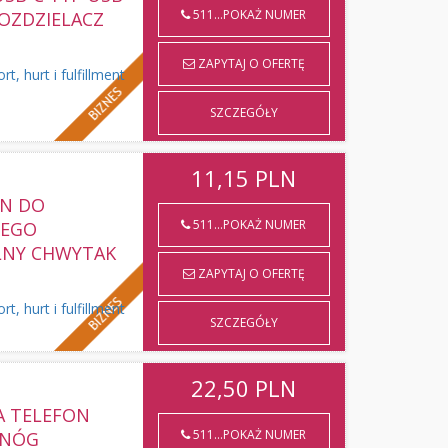
511...POKAŻ NUMER
ROZDZIELACZ
ZAPYTAJ O OFERTĘ
 hurt i fulfillment
SZCZEGÓŁY
11,15
PLN
ON DO
511...POKAŻ NUMER
NEGO
LNY CHWYTAK
ZAPYTAJ O OFERTĘ
 hurt i fulfillment
SZCZEGÓŁY
22,50
PLN
A TELEFON
511...POKAŻ NUMER
JNÓG