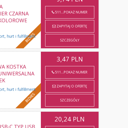
A
511...POKAŻ NUMER
ER CZARNA
 KOLOROWE
ZAPYTAJ O OFERTĘ
 hurt i fulfillment
SZCZEGÓŁY
3,47
PLN
WA KOSTKA
511...POKAŻ NUMER
UNIWERSALNA
EK
ZAPYTAJ O OFERTĘ
 hurt i fulfillment
SZCZEGÓŁY
20,24
PLN
SB-C TYP USB