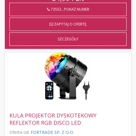
73552...POKAŻ NUMER
ZAPYTAJ O OFERTĘ
SZCZEGÓŁY
KULA PROJEKTOR DYSKOTEKOWY
REFLEKTOR RGB DISCO LED
Oferta od:
FORTRADE SP. Z O.O.