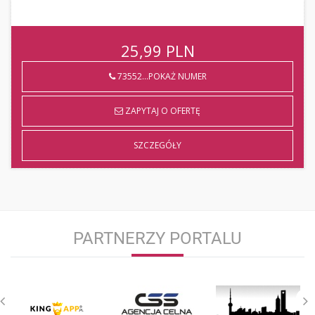
25,99
PLN
73552...POKAŻ NUMER
ZAPYTAJ O OFERTĘ
SZCZEGÓŁY
PARTNERZY PORTALU