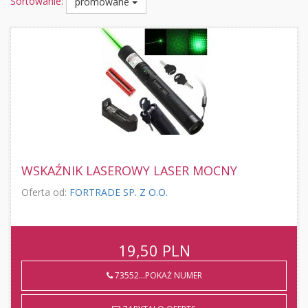
Sortowanie:
promowane
WSKAŹNIK LASEROWY LASER MOCNY
Oferta od:
FORTRADE SP. Z O.O.
19,50
PLN
73552...POKAŻ NUMER