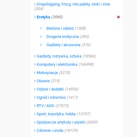
Dropshipping, fmcg, mix palety, stoki i inne
(304)
Erotyka
(2085)
Bielizna i odzież
(1308)
Drogeria erotyczna
(385)
Gadżety i akcesoria
(376)
Gadżety, rozrywka, sztuka
(18566)
Komputery i elektronika
(166998)
Motoryzacja
(5270)
Obuwie
(219)
Odzież i dodatki
(14930)
Ogród i rolnictwo
(1417)
RTV i AGD
(27873)
Sport, turystyka, hobby
(13707)
Spożywcze artykuły i używki
(6009)
Zdrowie i uroda
(18129)