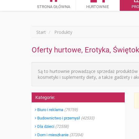
STRONA GŁÓWNA
HURTOWNIE
PR
Start
Produkty
Oferty hurtowe, Erotyka, Świętok
Są to hurtownie prowadzące sprzedaż produktów pow
kosmetyki i suplementy diety, a także gadżety i ak
Kategorie:
Biuro i reklama
(79759)
Budownictwo i przemysł
(42533)
Dla dzieci
(72558)
Dom i mieszkanie
(37204)