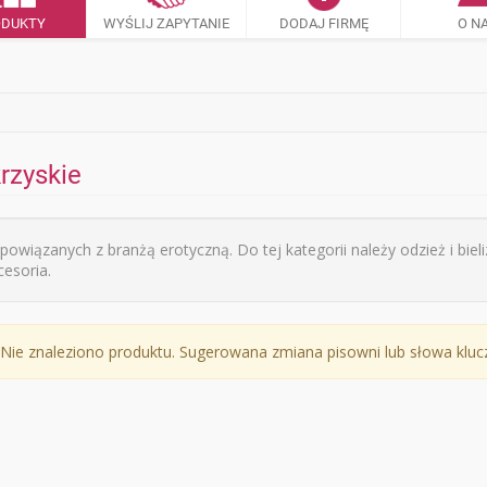
ODUKTY
WYŚLIJ ZAPYTANIE
DODAJ FIRMĘ
O N
rzyskie
iązanych z branżą erotyczną. Do tej kategorii należy odzież i bieli
cesoria.
Nie znaleziono produktu. Sugerowana zmiana pisowni lub słowa klu