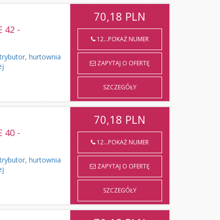
70,18
PLN
42 -
12...POKAŻ NUMER
rybutor, hurtownia
ZAPYTAJ O OFERTĘ
ej
SZCZEGÓŁY
70,18
PLN
40 -
12...POKAŻ NUMER
rybutor, hurtownia
ZAPYTAJ O OFERTĘ
ej
SZCZEGÓŁY