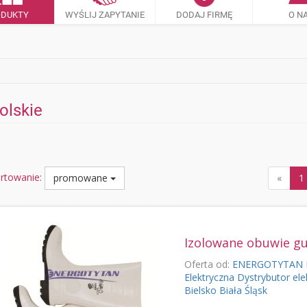
ODUKTY
WYŚLIJ ZAPYTANIE
DODAJ FIRMĘ
O N
olskie
rtowanie:
promowane
«
1
Izolowane obuwie 
Oferta od:
ENERGOTYTAN H
Elektryczna Dystrybutor ele
Bielsko Biała Śląsk