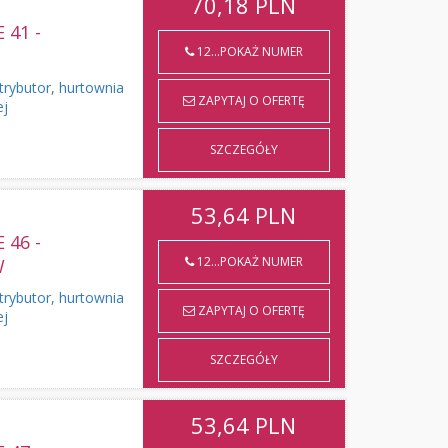
70,18
PLN
41 -
12...POKAŻ NUMER
rybutor, hurtownia
ZAPYTAJ O OFERTĘ
ej
SZCZEGÓŁY
53,64
PLN
46 -
12...POKAŻ NUMER
W
rybutor, hurtownia
ZAPYTAJ O OFERTĘ
ej
SZCZEGÓŁY
53,64
PLN