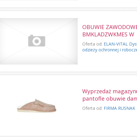
OBUWIE ZAWODOWE 
BMKLADZWKMES W
Oferta od:
ELAN-VITAL Dyst
odzieży ochronnej i robocz
Wyprzedaż magazynu
pantofle obuwie da
Oferta od:
FIRMA RUSNAK