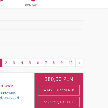
AS
KONTAKT
2
3
4
5
6
7
8
9
10
»
380,00
PLN
gumowe
+48...POKAŻ NUMER
urtownia
ktronarzędzi
ZAPYTAJ O OFERTĘ