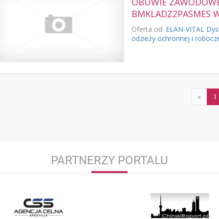
OBUWIE ZAWODOWE 
BMKLADZ2PASMES 
Oferta od:
ELAN-VITAL Dyst
odzieży ochronnej i robocz
«
1
PARTNERZY PORTALU