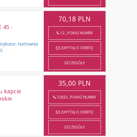
70,18
PLN
45 -
12...POKAŻ NUMER
rybutor, hurtownia
ZAPYTAJ O OFERTĘ
ej
SZCZEGÓŁY
35,00
PLN
 kapcie
72833...POKAŻ NUMER
mskie
ZAPYTAJ O OFERTĘ
SZCZEGÓŁY