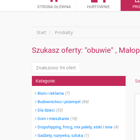
STRONA GŁÓWNA
HURTOWNIE
PR
Start
Produkty
Szukasz oferty: "obuwie" , Małop
Znaleziono 94 ofert
So
Kategorie:
Biuro i reklama
(7)
Budownictwo i przemysł
(84)
Dla dzieci
(53)
Dom i mieszkanie
(18)
Dropshipping, fmcg, mix palety, stoki i inne
(4)
Gadżety, rozrywka, sztuka
(1)