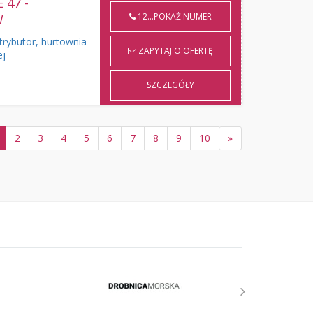
47 -
12...POKAŻ NUMER
W
rybutor, hurtownia
ZAPYTAJ O OFERTĘ
ej
SZCZEGÓŁY
2
3
4
5
6
7
8
9
10
»