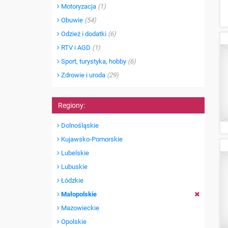
Motoryzacja
(1)
Obuwie
(54)
Odzież i dodatki
(6)
RTV i AGD
(1)
Sport, turystyka, hobby
(6)
Zdrowie i uroda
(29)
Regiony:
Dolnośląskie
Kujawsko-Pomorskie
Lubelskie
Lubuskie
Łódzkie
Małopolskie
Mazowieckie
Opolskie