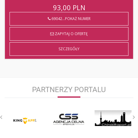
93,00
PLN
69042...POKAŻ NUMER
ZAPYTAJ O OFERTĘ
SZCZEGÓŁY
PARTNERZY PORTALU