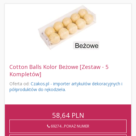
Cotton Balls Kolor Beżowe [Zestaw - 5
Kompletów]
Oferta od:
Czakos.pl - importer artykułów dekoracyjnych i
półproduktów do rękodzieła.
58,64
PLN
69274...POKAŻ NUMER