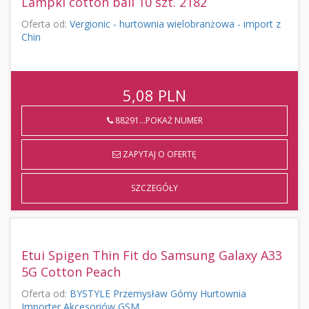
Lampki cotton ball 10 szt. 2182
Oferta od:
Vergionic - hurtownia wielobranżowa - import z
Chin
5,08
PLN
88291...POKAŻ NUMER
ZAPYTAJ O OFERTĘ
SZCZEGÓŁY
Etui Spigen Thin Fit do Samsung Galaxy A33
5G Cotton Peach
Oferta od:
BYSTYLE Przemysław Górny Hurtownia
Importer Akcesoriów GSM