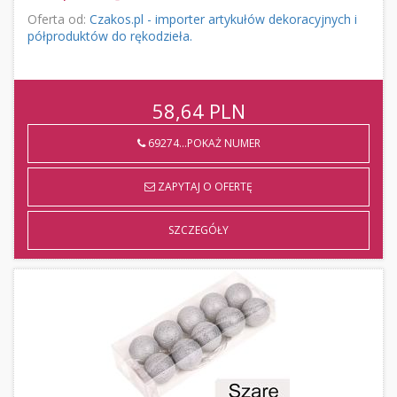
Oferta od:
Czakos.pl - importer artykułów dekoracyjnych i
półproduktów do rękodzieła.
58,64
PLN
69274...POKAŻ NUMER
ZAPYTAJ O OFERTĘ
SZCZEGÓŁY