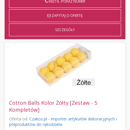
69274...POKAŻ NUMER
ZAPYTAJ O OFERTĘ
SZCZEGÓŁY
Cotton Balls Kolor Żółty [Zestaw - 5
Kompletów]
Oferta od:
Czakos.pl - importer artykułów dekoracyjnych i
półproduktów do rękodzieła.