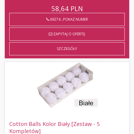
58,64
PLN
69274...POKAŻ NUMER
ZAPYTAJ O OFERTĘ
SZCZEGÓŁY
Cotton Balls Kolor Biały [Zestaw - 5
Kompletów]