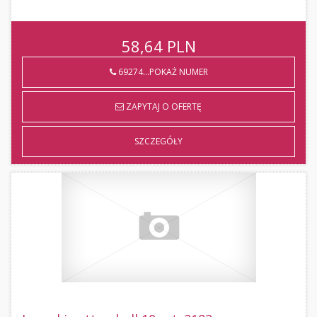
58,64
PLN
69274...POKAŻ NUMER
ZAPYTAJ O OFERTĘ
SZCZEGÓŁY