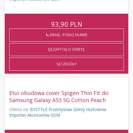
93,90
PLN
69042...POKAŻ NUMER
ZAPYTAJ O OFERTĘ
SZCZEGÓŁY
Etui obudowa cover Spigen Thin Fit do
Samsung Galaxy A53 5G Cotton Peach
Oferta od:
BYSTYLE Przemysław Górny Hurtownia
Importer Akcesoriów GSM