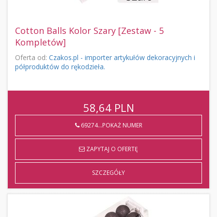
Cotton Balls Kolor Szary [Zestaw - 5
Kompletów]
Oferta od:
Czakos.pl - importer artykułów dekoracyjnych i
półproduktów do rękodzieła.
58,64
PLN
69274...POKAŻ NUMER
ZAPYTAJ O OFERTĘ
SZCZEGÓŁY