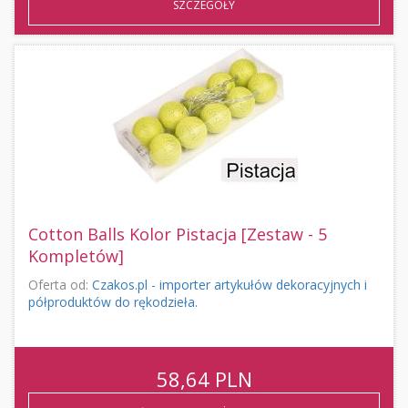
SZCZEGÓŁY
Cotton Balls Kolor Pistacja [Zestaw - 5
Kompletów]
Oferta od:
Czakos.pl - importer artykułów dekoracyjnych i
półproduktów do rękodzieła.
58,64
PLN