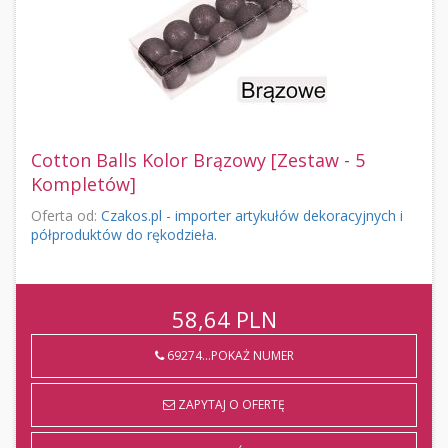
Cotton Balls Kolor Brązowy [Zestaw - 5
Kompletów]
Oferta od:
Czakos.pl - importer artykułów dekoracyjnych i
półproduktów do rękodzieła.
58,64
PLN
69274...POKAŻ NUMER
ZAPYTAJ O OFERTĘ