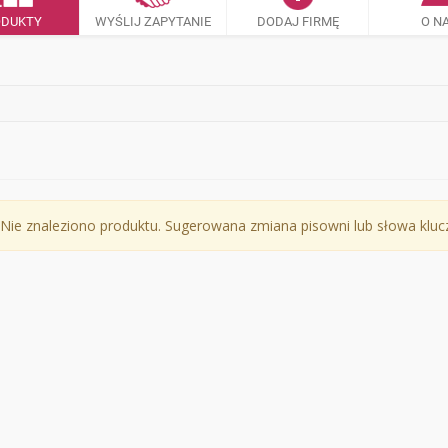
ODUKTY
WYŚLIJ ZAPYTANIE
DODAJ FIRMĘ
O N
Nie znaleziono produktu. Sugerowana zmiana pisowni lub słowa klu