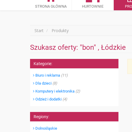
STRONA GŁÓWNA
HURTOWNIE
PR
Start
Produkty
Szukasz oferty: "bon" , Łódzkie
Kategorie:
Biuro i reklama
(11)
Dla dzieci
(8)
Komputery i elektronika
(2)
Odzież i dodatki
(4)
Regiony:
Dolnośląskie