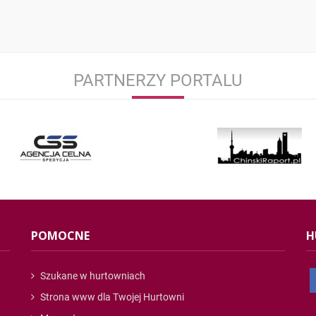
PARTNERZY PORTALU
POMOCNE
H
Szukane w hurtowniach
Strona www dla Twojej Hurtowni