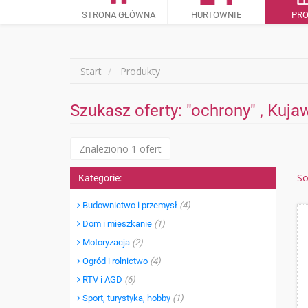
STRONA GŁÓWNA
HURTOWNIE
PR
Start
Produkty
Szukasz oferty: "ochrony" , Kuj
Znaleziono 1 ofert
So
Kategorie:
Budownictwo i przemysł
(4)
Dom i mieszkanie
(1)
Motoryzacja
(2)
Ogród i rolnictwo
(4)
RTV i AGD
(6)
Sport, turystyka, hobby
(1)