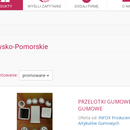
ODUKTY
WYŚLIJ ZAPYTANIE
DODAJ FIRMĘ
O N
awsko-Pomorskie
rtowanie:
promowane
PRZELOTKI GUMOWE
GUMOWE
Oferta od:
INFOX Producen
Artykułów Gumowych