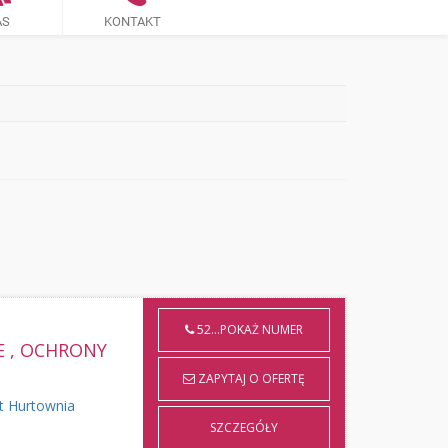
AS
KONTAKT
52...POKAŻ NUMER
 , OCHRONY
ZAPYTAJ O OFERTĘ
t Hurtownia
SZCZEGÓŁY