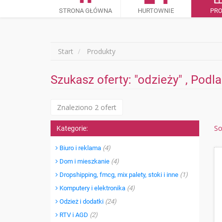
STRONA GŁÓWNA
HURTOWNIE
PR
Start
Produkty
Szukasz oferty: "odzieży" , Podl
Znaleziono 2 ofert
So
Kategorie:
Biuro i reklama
(4)
Dom i mieszkanie
(4)
Dropshipping, fmcg, mix palety, stoki i inne
(1)
Komputery i elektronika
(4)
Odzież i dodatki
(24)
RTV i AGD
(2)