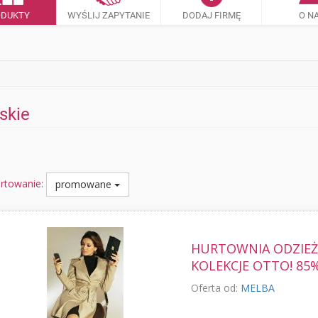
ODUKTY
WYŚLIJ ZAPYTANIE
DODAJ FIRMĘ
O N
askie
rtowanie:
promowane
HURTOWNIA ODZIEŻ
KOLEKCJE OTTO! 85%
Oferta od:
MELBA