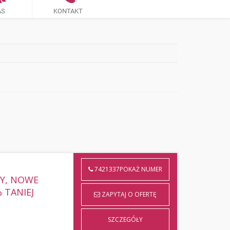
AS
KONTAKT
7421337POKAŻ NUMER
Y, NOWE
 TANIEJ
ZAPYTAJ O OFERTĘ
SZCZEGÓŁY