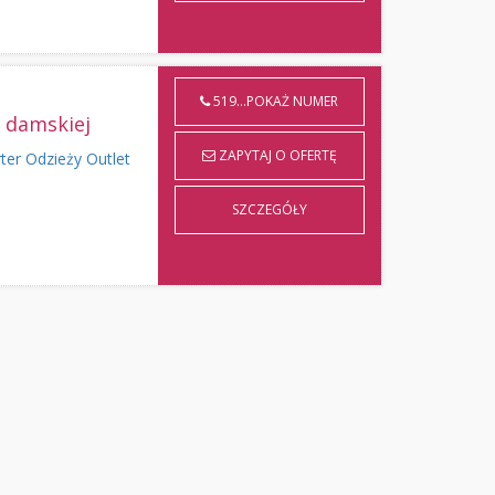
519...POKAŻ NUMER
y damskiej
ZAPYTAJ O OFERTĘ
ter Odzieży Outlet
SZCZEGÓŁY