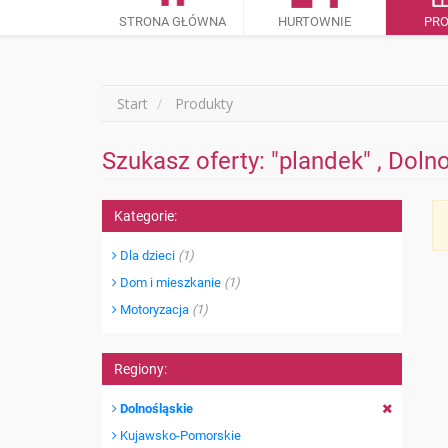
STRONA GŁÓWNA
HURTOWNIE
PR
Start
Produkty
Szukasz oferty: "plandek" , Doln
Kategorie:
Dla dzieci
(1)
Dom i mieszkanie
(1)
Motoryzacja
(1)
Regiony:
Dolnośląskie
Kujawsko-Pomorskie