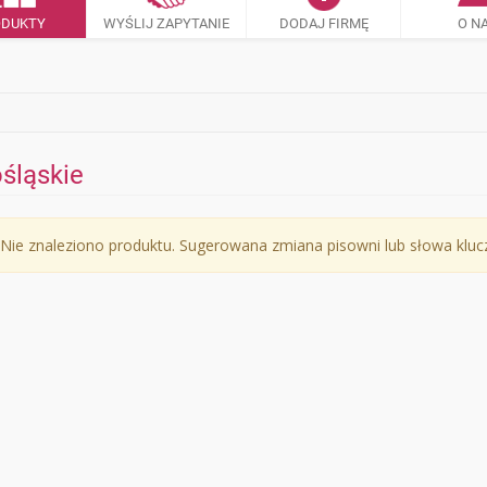
ODUKTY
WYŚLIJ ZAPYTANIE
DODAJ FIRMĘ
O N
ośląskie
Nie znaleziono produktu. Sugerowana zmiana pisowni lub słowa klu