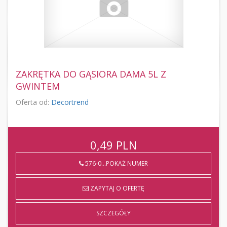
ZAKRĘTKA DO GĄSIORA DAMA 5L Z
GWINTEM
Oferta od:
Decortrend
0,49
PLN
576-0...POKAŻ NUMER
ZAPYTAJ O OFERTĘ
SZCZEGÓŁY