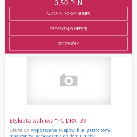
0,50
PLN
41345...POKAŻ NUMER
ZAPYTAJ O OFERTĘ
SZCZEGÓŁY
Etykieta wahliwa "PC-DRA" 39
Oferta od:
Wyposażenie sklepów, biur, gastronomii,
magazynów, wyposażenie do domu, meble