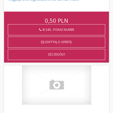
0,50
PLN
41345...POKAŻ NUMER
ZAPYTAJ O OFERTĘ
SZCZEGÓŁY