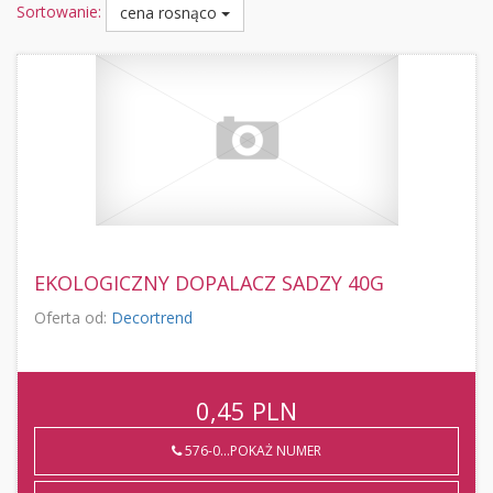
Sortowanie:
cena rosnąco
EKOLOGICZNY DOPALACZ SADZY 40G
Oferta od:
Decortrend
0,45
PLN
576-0...POKAŻ NUMER