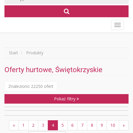
Wyświet
menu
Start
Produkty
Oferty hurtowe, Świętokrzyskie
Znaleziono 22250 ofert
Pokaż filtry
«
1
2
3
4
5
6
7
8
9
10
»