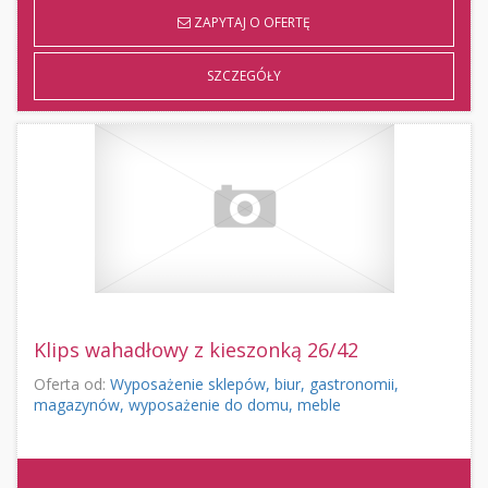
ZAPYTAJ O OFERTĘ
SZCZEGÓŁY
Klips wahadłowy z kieszonką 26/42
Oferta od:
Wyposażenie sklepów, biur, gastronomii,
magazynów, wyposażenie do domu, meble