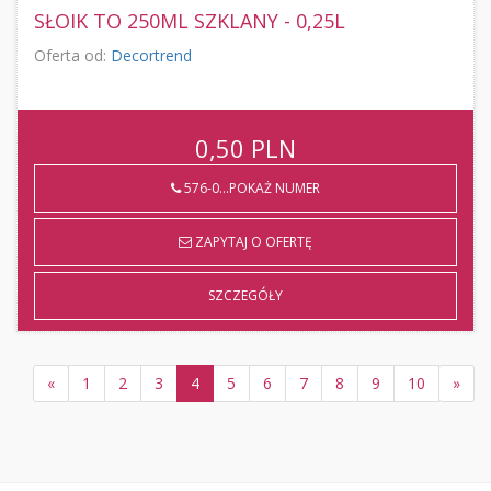
SŁOIK TO 250ML SZKLANY - 0,25L
Oferta od:
Decortrend
0,50
PLN
576-0...POKAŻ NUMER
ZAPYTAJ O OFERTĘ
SZCZEGÓŁY
«
1
2
3
4
5
6
7
8
9
10
»