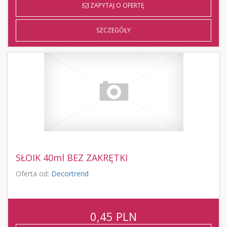
ZAPYTAJ O OFERTĘ
SZCZEGÓŁY
SŁOIK 40ml BEZ ZAKRĘTKI
Oferta od:
Decortrend
0,45
PLN