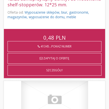
shelf-stopperów. 12*25 mm.
Oferta od:
Wyposażenie sklepów, biur, gastronomii,
magazynów, wyposażenie do domu, meble
0,48
PLN
41345...POKAŻ NUMER
ZAPYTAJ O OFERTĘ
SZCZEGÓŁY