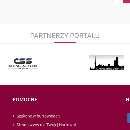
PARTNERZY PORTALU
POMOCNE
H
Szukane w hurtowniach
Strona www dla Twojej Hurtowni