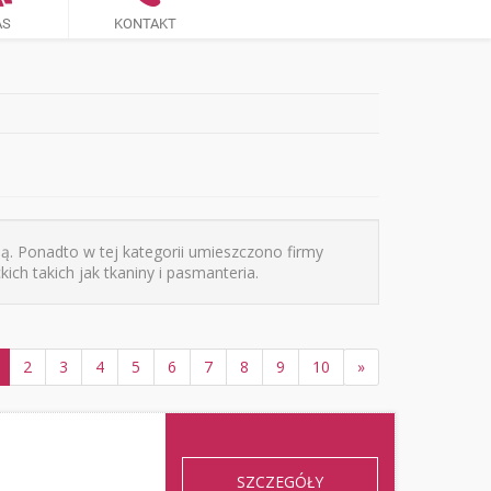
AS
KONTAKT
ą. Ponadto w tej kategorii umieszczono firmy
ich takich jak tkaniny i pasmanteria.
2
3
4
5
6
7
8
9
10
»
a
SZCZEGÓŁY