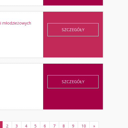
i młodzieżowych
SZCZEGÓŁY
SZCZEGÓŁY
2
3
4
5
6
7
8
9
10
»