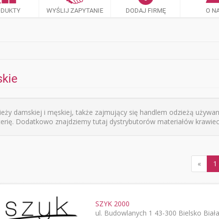
ODUKTY
WYŚLIJ ZAPYTANIE
DODAJ FIRMĘ
O N
skie
eży damskiej i męskiej, także zajmujący się handlem odzieżą używan
anterię. Dodatkowo znajdziemy tutaj dystrybutorów materiałów krawieck
«
1
SZYK 2000
ul. Budowlanych 1 43-300 Bielsko Biał