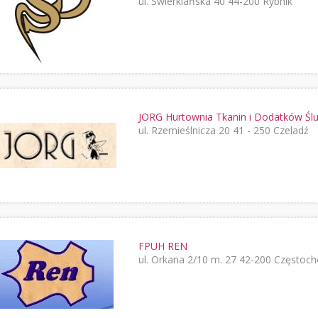
ul. Świerklańska 40 44-200 Rybnik
JORG Hurtownia Tkanin i Dodatków Śl
ul. Rzemieślnicza 20 41 - 250 Czeladź
FPUH REN
ul. Orkana 2/10 m. 27 42-200 Częstoc