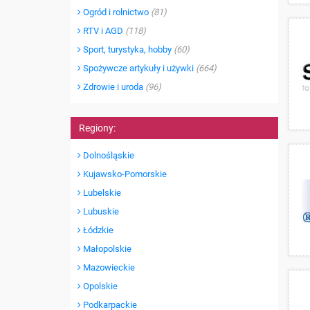
Ogród i rolnictwo
(81)
RTV i AGD
(118)
Sport, turystyka, hobby
(60)
Spożywcze artykuły i używki
(664)
Zdrowie i uroda
(96)
Regiony:
Dolnośląskie
Kujawsko-Pomorskie
Lubelskie
Lubuskie
Łódzkie
Małopolskie
Mazowieckie
Opolskie
Podkarpackie