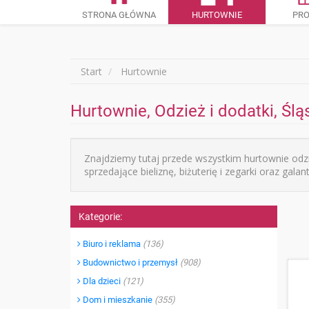
STRONA GŁÓWNA
HURTOWNIE
PR
Start
Hurtownie
Hurtownie, Odzież i dodatki, Ślą
Znajdziemy tutaj przede wszystkim hurtownie odzi
sprzedające bieliznę, biżuterię i zegarki oraz gal
Kategorie:
Biuro i reklama
(136)
Budownictwo i przemysł
(908)
Dla dzieci
(121)
Dom i mieszkanie
(355)