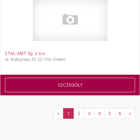
STAL-MET Sp. z o.o.
ul. Kolejowa 35 22-100 Chełm
SZCZEGÓŁY
«
1
2
3
4
5
6
»