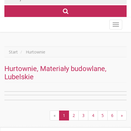
Wyświet
menu
Start
Hurtownie
Hurtownie, Materiały budowlane,
Lubelskie
«
1
2
3
4
5
6
»