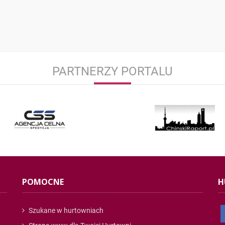
PARTNERZY PORTALU
POMOCNE
H
Szukane w hurtowniach