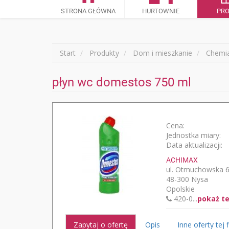
STRONA GŁÓWNA
HURTOWNIE
PR
Start
Produkty
Dom i mieszkanie
Chemi
płyn wc domestos 750 ml
Cena:
Jednostka miary:
Data aktualizacji:
ACHIMAX
ul. Otmuchowska 
48-300 Nysa
Opolskie
420-0...
pokaż t
Zapytaj o ofertę
Opis
Inne oferty tej 