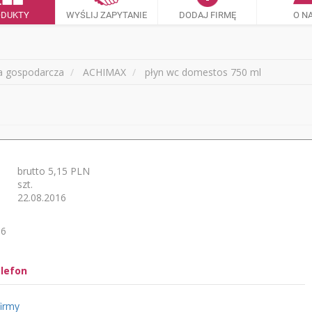
ODUKTY
WYŚLIJ ZAPYTANIE
DODAJ FIRMĘ
O N
a gospodarcza
ACHIMAX
płyn wc domestos 750 ml
brutto 5,15 PLN
szt.
22.08.2016
66
elefon
firmy