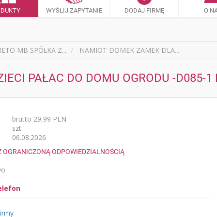
ODUKTY
WYŚLIJ ZAPYTANIE
DODAJ FIRMĘ
O N
RETO MB SPÓŁKA Z...
NAMIOT DOMEK ZAMEK DLA...
ECI PAŁAC DO DOMU OGRODU -D085-1 N
brutto 29,99 PLN
szt.
06.08.2026
Z OGRANICZONĄ ODPOWIEDZIALNOŚCIĄ
wo
elefon
firmy