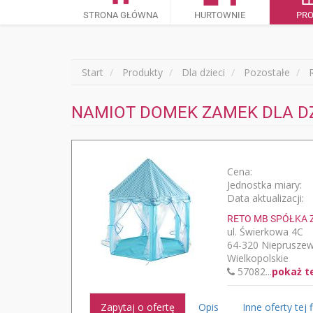
STRONA GŁÓWNA
HURTOWNIE
PR
Start
Produkty
Dla dzieci
Pozostałe
NAMIOT DOMEK ZAMEK DLA DZI
Cena:
Jednostka miary:
Data aktualizacji:
RETO MB SPÓŁKA 
ul. Świerkowa 4C
64-320 Nieprusze
Wielkopolskie
57082...
pokaż t
Zapytaj o ofertę
Opis
Inne oferty tej 