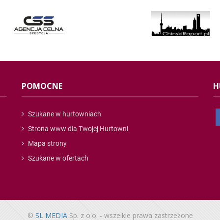
POMOCNE
H
Szukane w hurtowniach
Strona www dla Twojej Hurtowni
Mapa strony
Szukane w ofertach
©
SL MEDIA
Sp. z o.o. - wszelkie prawa zastrzeżone