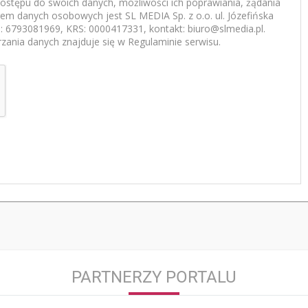
ostępu do swoich danych, możliwości ich poprawiania, żądania
rem danych osobowych jest SL MEDIA Sp. z o.o. ul. Józefińska
 6793081969, KRS: 0000417331, kontakt: biuro@slmedia.pl.
zania danych znajduje się w Regulaminie serwisu.
PARTNERZY PORTALU