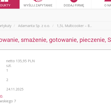
ODUKTY
WYŚLIJ ZAPYTANIE
DODAJ FIRMĘ
O N
rtykuły
Adamanta Sp. z o.o.
1,5L Multicooker – 8...
arowanie, smażenie, gotowanie, pieczenie, 
netto 135,95 PLN
szt.
1
2
24.11.2025
O.
wskiego 7