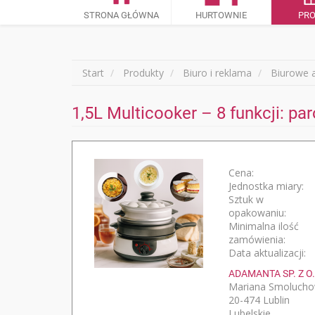
STRONA GŁÓWNA
HURTOWNIE
PR
Start
Produkty
Biuro i reklama
Biurowe a
1,5L Multicooker – 8 funkcji: p
Cena:
Jednostka miary:
Sztuk w
opakowaniu:
Minimalna ilość
zamówienia:
Data aktualizacji:
ADAMANTA SP. Z O.
Mariana Smolucho
20-474 Lublin
Lubelskie