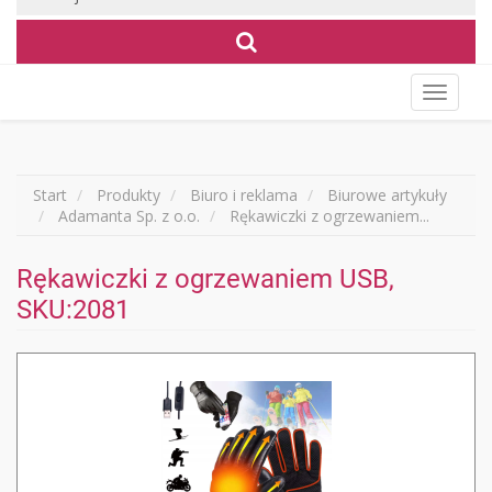
Wyświet
menu
Start
Produkty
Biuro i reklama
Biurowe artykuły
Adamanta Sp. z o.o.
Rękawiczki z ogrzewaniem...
Rękawiczki z ogrzewaniem USB,
SKU:2081