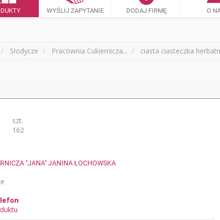
ODUKTY
WYŚLIJ ZAPYTANIE
DODAJ FIRMĘ
O N
Słodycze
Pracownia Cukiernicza...
ciasta ciasteczka herbatn
szt.
162
RNICZA "JANA" JANINA ŁOCHOWSKA
ce
lefon
duktu