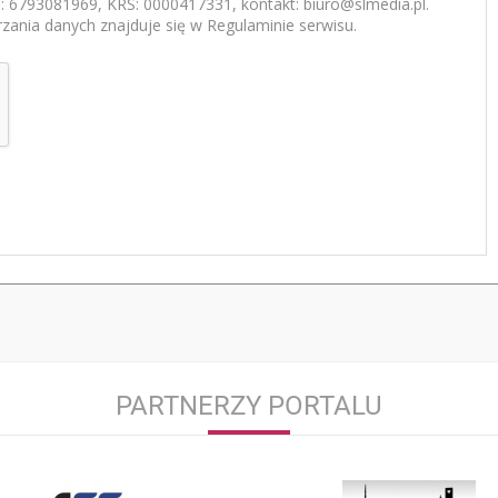
 6793081969, KRS: 0000417331, kontakt: biuro@slmedia.pl.
zania danych znajduje się w Regulaminie serwisu.
PARTNERZY PORTALU