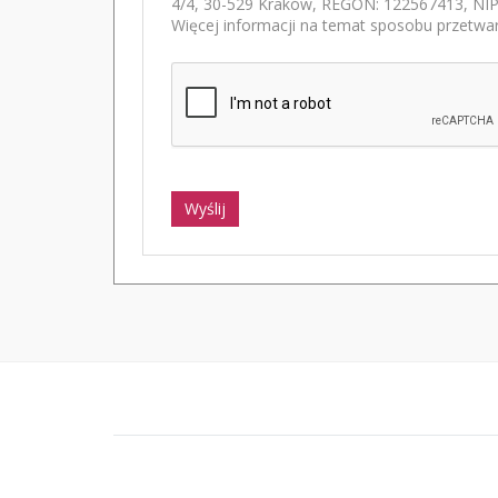
4/4, 30-529 Kraków, REGON: 122567413, NIP:
Więcej informacji na temat sposobu przetwar
Wyślij