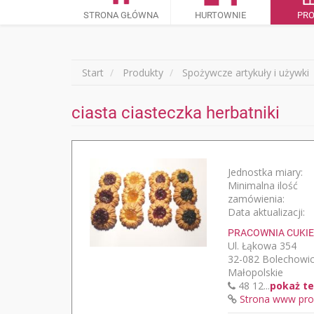
STRONA GŁÓWNA
HURTOWNIE
PR
Start
Produkty
Spożywcze artykuły i używki
ciasta ciasteczka herbatniki
Jednostka miary:
Minimalna ilość
zamówienia:
Data aktualizacji:
PRACOWNIA CUKIE
Ul. Łąkowa 354
32-082 Bolechowi
Małopolskie
48 12...
pokaż te
Strona www pro