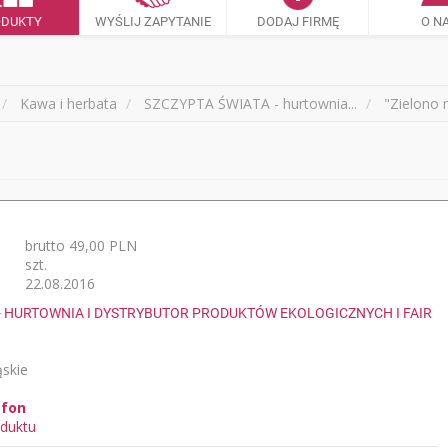
ODUKTY
WYŚLIJ ZAPYTANIE
DODAJ FIRMĘ
O N
Kawa i herbata
SZCZYPTA ŚWIATA - hurtownia...
"Zielono 
brutto 49,00 PLN
szt.
22.08.2016
 - HURTOWNIA I DYSTRYBUTOR PRODUKTÓW EKOLOGICZNYCH I FAIR
ąskie
efon
duktu