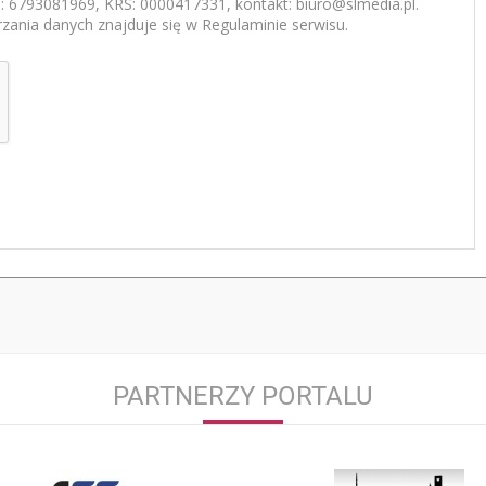
 6793081969, KRS: 0000417331, kontakt: biuro@slmedia.pl.
zania danych znajduje się w Regulaminie serwisu.
PARTNERZY PORTALU