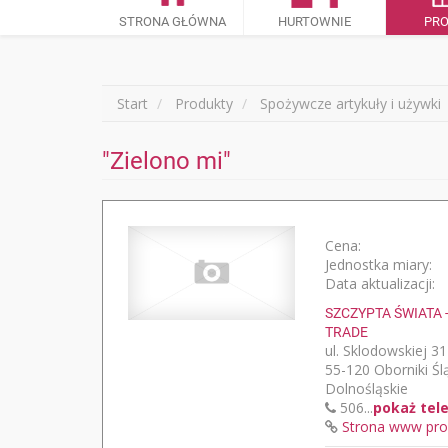
STRONA GŁÓWNA
HURTOWNIE
PR
Start
Produkty
Spożywcze artykuły i używki
"Zielono mi"
Cena:
Jednostka miary:
Data aktualizacji:
SZCZYPTA ŚWIATA
TRADE
ul. Sklodowskiej 31
55-120 Oborniki Śl
Dolnośląskie
506...
pokaż tel
Strona www pro