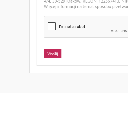
4/4, 30-529 Kraków, REGON: 122567413, NIP:
Więcej informacji na temat sposobu przetwar
Wyślij