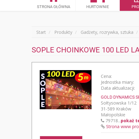
STRONA GŁÓWNA
HURTOWNIE
PR
Start
Produkty
Gadżety, rozrywka, sztuka
SOPLE CHOINKOWE 100 LED LA
Cena:
Jednostka miary:
Data aktualizacji:
GOLD DYNAMICS S
Sołtysowska 1/12
31-589 Kraków
Małopolskie
79718...
pokaż t
Strona www pro