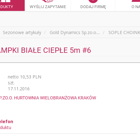
ODUKTY
WYŚLIJ ZAPYTANIE
DODAJ FIRMĘ
O N
Sezonowe artykuły
Gold Dynamics Sp.zo.o....
SOPLE CHOINKO
MPKI BIAŁE CIEPŁE 5m #6
netto 10,53 PLN
szt.
17.11.2016
P.ZO.O. HURTOWNIA WIELOBRANŻOWA KRAKÓW
elefon
duktu