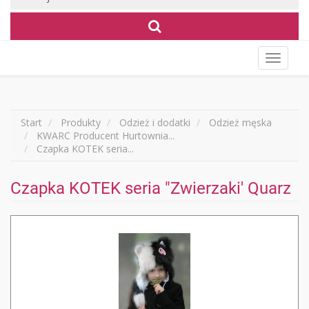
Wyświet
menu
Start
Produkty
Odzież i dodatki
Odzież męska
KWARC Producent Hurtownia...
Czapka KOTEK seria...
Czapka KOTEK seria "Zwierzaki' Quarz