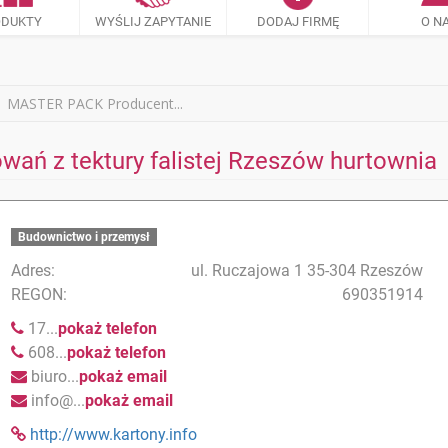
ODUKTY
WYŚLIJ ZAPYTANIE
DODAJ FIRMĘ
O N
MASTER PACK Producent...
ń z tektury falistej Rzeszów hurtownia
Budownictwo i przemysł
Adres:
ul. Ruczajowa 1 35-304 Rzeszów
REGON:
690351914
17...
pokaż telefon
608...
pokaż telefon
biuro...
pokaż email
info@...
pokaż email
http://www.kartony.info