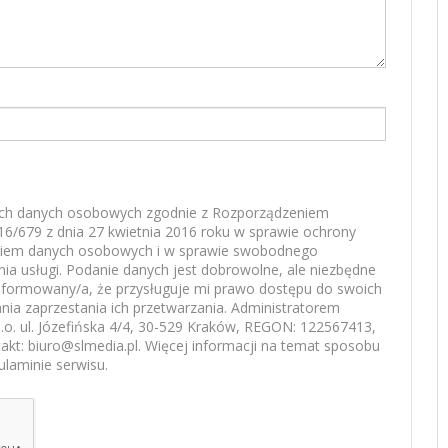
ch danych osobowych zgodnie z Rozporządzeniem
16/679 z dnia 27 kwietnia 2016 roku w sprawie ochrony
aniem danych osobowych i w sprawie swobodnego
nia usługi. Podanie danych jest dobrowolne, ale niezbędne
nformowany/a, że przysługuje mi prawo dostępu do swoich
nia zaprzestania ich przetwarzania. Administratorem
o. ul. Józefińska 4/4, 30-529 Kraków, REGON: 122567413,
kt: biuro@slmedia.pl. Więcej informacji na temat sposobu
ulaminie serwisu.