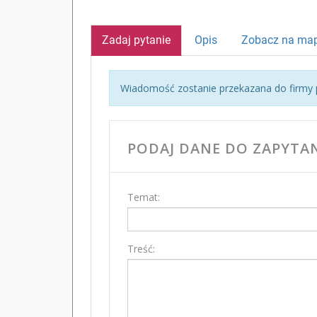
Zadaj pytanie
Opis
Zobacz na map
Wiadomość zostanie przekazana do firmy p
PODAJ DANE DO ZAPYTAN
Temat:
Treść: