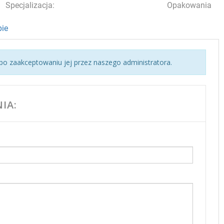
Specjalizacja:
Opakowania
ie
o zaakceptowaniu jej przez naszego administratora.
IA: