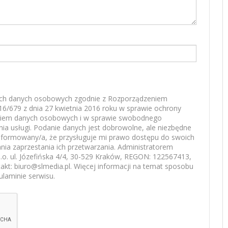
ch danych osobowych zgodnie z Rozporządzeniem
16/679 z dnia 27 kwietnia 2016 roku w sprawie ochrony
aniem danych osobowych i w sprawie swobodnego
nia usługi. Podanie danych jest dobrowolne, ale niezbędne
nformowany/a, że przysługuje mi prawo dostępu do swoich
nia zaprzestania ich przetwarzania. Administratorem
o. ul. Józefińska 4/4, 30-529 Kraków, REGON: 122567413,
kt: biuro@slmedia.pl. Więcej informacji na temat sposobu
ulaminie serwisu.