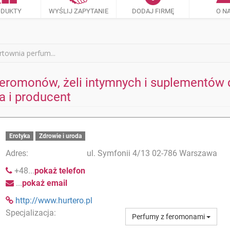
ODUKTY
WYŚLIJ ZAPYTANIE
DODAJ FIRMĘ
O N
townia perfum...
romonów, żeli intymnych i suplementów d
 i producent
Erotyka
Zdrowie i uroda
Adres:
ul. Symfonii 4/13 02-786 Warszawa
+48...
pokaż telefon
...
pokaż email
http://www.hurtero.pl
Specjalizacja:
Perfumy z feromonami