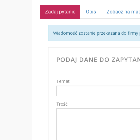
Zadaj pytanie
Opis
Zobacz na map
Wiadomość zostanie przekazana do firmy p
PODAJ DANE DO ZAPYTAN
Temat:
Treść: