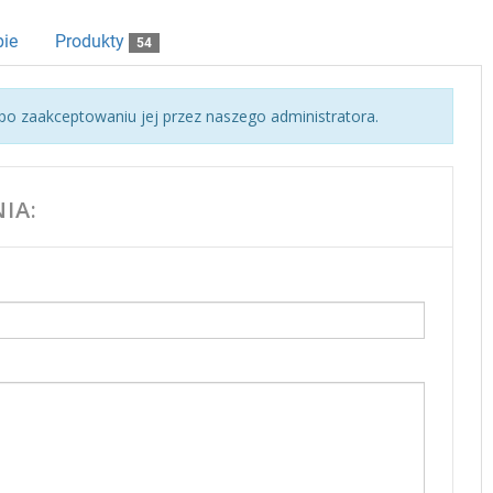
ie
Produkty
54
o zaakceptowaniu jej przez naszego administratora.
IA: