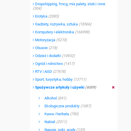
Dropshipping, fmcg, mix palety, stoki i inne
(304)
Erotyka
(2085)
Gadżety, rozrywka, sztuka
(18566)
Komputery i elektronika
(166998)
Motoryzacja
(5270)
Obuwie
(218)
Odzież i dodatki
(14932)
Ogród i rolnictwo
(1417)
RTV i AGD
(27878)
Sport, turystyka, hobby
(13711)
Spożywcze artykuły i używki
(6009)
Alkohol
(691)
Ekologiczne produkty
(1087)
Kawa i herbata
(790)
Nabiał
(2011)
Napoje, soki, wody
(135)