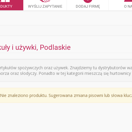
ODUKTY
WYŚLIJ ZAPYTANIE
DODAJ FIRMĘ
O N
uły i używki, Podlaskie
rtykułów spożywczych oraz używek. Znajdziemy tu dystrybutorów war
orza oraz słodyczy. Ponadto w tej kategorii mieszczą się hurtownicy 
Nie znaleziono produktu. Sugerowana zmiana pisowni lub słowa klu