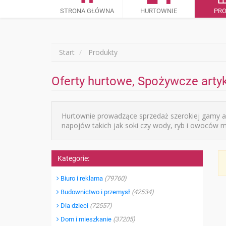
STRONA GŁÓWNA
HURTOWNIE
PR
Start
Produkty
Oferty hurtowe, Spożywcze artyk
Hurtownie prowadzące sprzedaż szerokiej gamy a
napojów takich jak soki czy wody, ryb i owoców m
Kategorie:
Biuro i reklama
(79760)
Budownictwo i przemysł
(42534)
Dla dzieci
(72557)
Dom i mieszkanie
(37205)