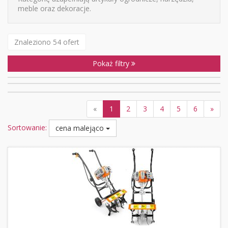
meble oraz dekoracje.
Znaleziono 54 ofert
Pokaż filtry
«
1
2
3
4
5
6
»
Sortowanie:
cena malejąco