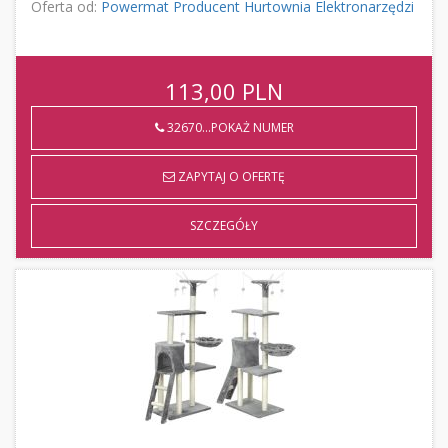
Oferta od:
Powermat Producent Hurtownia Elektronarzędzi
113,00
PLN
32670...POKAŻ NUMER
ZAPYTAJ O OFERTĘ
SZCZEGÓŁY