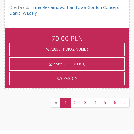
Oferta od:
Firma Reklamowo Handlowa Gordon Concept
Daniel WLazły
70,00
PLN
72858...POKAŻ NUMER
ZAPYTAJ O OFERTĘ
SZCZEGÓŁY
«
1
2
3
4
5
6
»