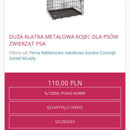
DUŻA KLATKA METALOWA KOJEC DLA PSÓW
ZWIERZĄT PSA
Oferta od:
Firma Reklamowo Handlowa Gordon Concept
Daniel WLazły
110,00
PLN
72858...POKAŻ NUMER
ZAPYTAJ O OFERTĘ
SZCZEGÓŁY