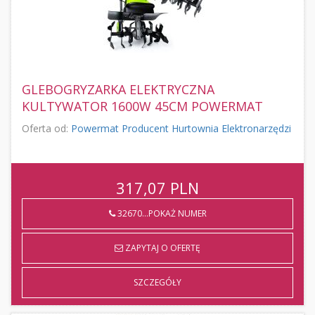
GLEBOGRYZARKA ELEKTRYCZNA
KULTYWATOR 1600W 45CM POWERMAT
Oferta od:
Powermat Producent Hurtownia Elektronarzędzi
317,07
PLN
32670...POKAŻ NUMER
ZAPYTAJ O OFERTĘ
SZCZEGÓŁY