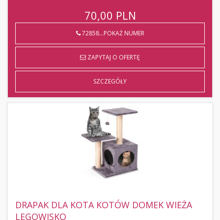
70,00
PLN
72858...POKAŻ NUMER
ZAPYTAJ O OFERTĘ
SZCZEGÓŁY
DRAPAK DLA KOTA KOTÓW DOMEK WIEŻA
LEGOWISKO