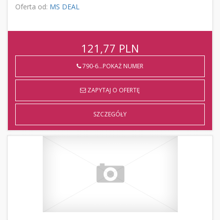
Oferta od:
MS DEAL
121,77
PLN
790-6...POKAŻ NUMER
ZAPYTAJ O OFERTĘ
SZCZEGÓŁY