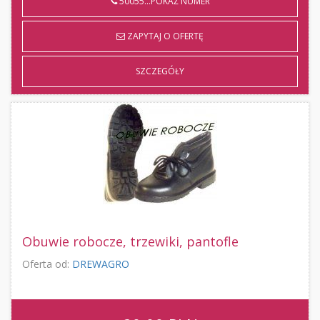
50055...POKAŻ NUMER
ZAPYTAJ O OFERTĘ
SZCZEGÓŁY
Obuwie robocze, trzewiki, pantofle
Oferta od:
DREWAGRO