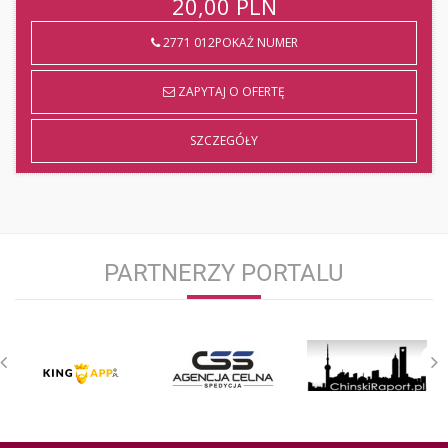
20,00
PLN
2771 012POKAŻ NUMER
ZAPYTAJ O OFERTĘ
SZCZEGÓŁY
PARTNERZY PORTALU