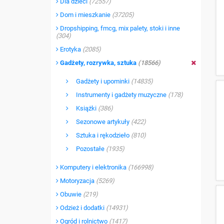
Dla dzieci
(72557)
Dom i mieszkanie
(37205)
Dropshipping, fmcg, mix palety, stoki i inne
(304)
Erotyka
(2085)
Gadżety, rozrywka, sztuka
(18566)
Gadżety i upominki
(14835)
Instrumenty i gadżety muzyczne
(178)
Książki
(386)
Sezonowe artykuły
(422)
Sztuka i rękodzieło
(810)
Pozostałe
(1935)
Komputery i elektronika
(166998)
Motoryzacja
(5269)
Obuwie
(219)
Odzież i dodatki
(14931)
Ogród i rolnictwo
(1417)