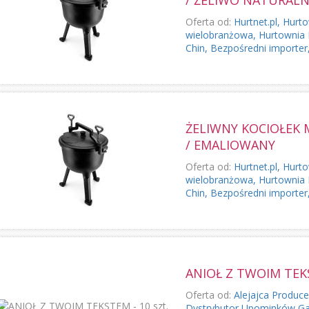
/ ŻELIWO NATURAL
Oferta od:
Hurtnet.pl, Hurt
wielobranżowa, Hurtownia 
Chin, Bezpośredni importer,.
ŻELIWNY KOCIOŁEK 
/ EMALIOWANY
Oferta od:
Hurtnet.pl, Hurt
wielobranżowa, Hurtownia 
Chin, Bezpośredni importer,.
ANIOŁ Z TWOIM TEKS
Oferta od:
Alejajca Produc
Dystrybutor Upominków G