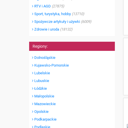
RTV i AGD
(27875)
Sport, turystyka, hobby
(13710)
Spożywcze artykuły i używki
(6009)
Zdrowie i uroda
(18132)
Regiony:
Dolnośląskie
Kujawsko-Pomorskie
Lubelskie
Lubuskie
Łódzkie
Małopolskie
Mazowieckie
Opolskie
Podkarpackie
Podlaskie