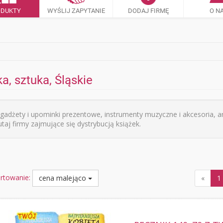
ODUKTY
WYŚLIJ ZAPYTANIE
DODAJ FIRMĘ
O N
a, sztuka, Śląskie
 gadżety i upominki prezentowe, instrumenty muzyczne i akcesoria, a
taj firmy zajmujące się dystrybucją książek.
rtowanie:
cena malejąco
«
1