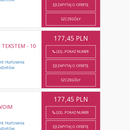
ZAPYTAJ O OFERTĘ
SZCZEGÓŁY
177,45
PLN
TEKSTEM - 10
(32)...POKAŻ NUMER
ent Hurtownia
ZAPYTAJ O OFERTĘ
adżetów
SZCZEGÓŁY
177,45
PLN
TWOIM
(32)...POKAŻ NUMER
ent Hurtownia
ZAPYTAJ O OFERTĘ
adżetów