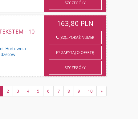
SZCZEGÓŁY
163,80
PLN
EKSTEM - 10
(32)...POKAŻ NUMER
ent Hurtownia
ZAPYTAJ O OFERTĘ
adżetów
SZCZEGÓŁY
2
3
4
5
6
7
8
9
10
»