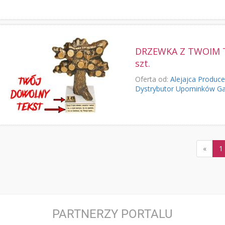
DRZEWKA Z TWOIM T
szt.
Oferta od:
Alejajca Produc
Dystrybutor Upominków G
«
1
PARTNERZY PORTALU