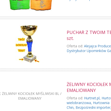
PUCHAR Z TWOIM TE
szt.
Oferta od:
Alejajca Produc
Dystrybutor Upominków G
ŻELIWNY KOCIOŁEK M
EMALIOWANY
Oferta od:
Hurtnet.pl, Hurt
wielobranżowa, Hurtownia 
Chin, Bezpośredni importer,.