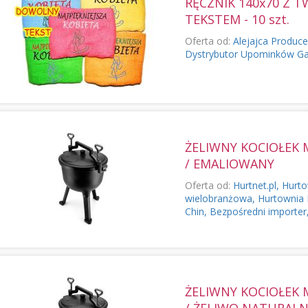
RĘCZNIK 140x70 Z 
TEKSTEM - 10 szt.
Oferta od:
Alejajca Produc
Dystrybutor Upominków G
ŻELIWNY KOCIOŁEK 
/ EMALIOWANY
Oferta od:
Hurtnet.pl, Hurt
wielobranżowa, Hurtownia 
Chin, Bezpośredni importer,.
ŻELIWNY KOCIOŁEK 