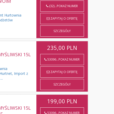
TWOIM
(32)...POKAŻ NUMER
ent Hurtownia
ZAPYTAJ O OFERTĘ
adżetów
SZCZEGÓŁY
235,00
PLN
MYŚLIWSKI 15L
53096...POKAŻ NUMER
ownia
ZAPYTAJ O OFERTĘ
Hurtnet, Import z
..
SZCZEGÓŁY
199,00
PLN
MYŚLIWSKI 15L
53096...POKAŻ NUMER