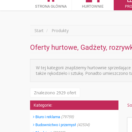
STRONA GŁÓWNA
HURTOWNIE
PR
Start
Produkty
Oferty hurtowe, Gadżety, rozrywk
W tej kategorii znajdziemy hurtownie sprzedające
także rękodzieło i sztukę. Ponadto umieszczono tu
Znaleziono 2929 ofert
So
Kategorie:
Biuro i reklama
(79759)
Budownictwo i przemysł
(42534)