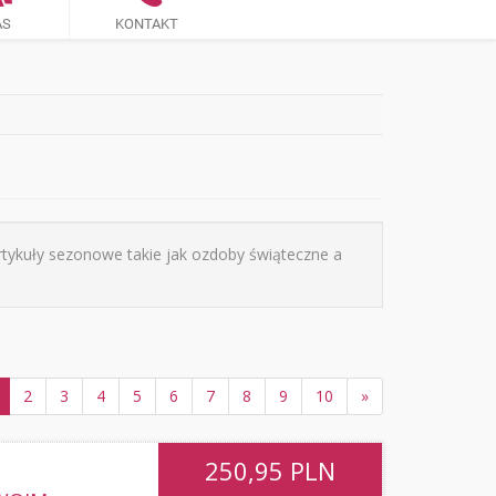
AS
KONTAKT
rtykuły sezonowe takie jak ozdoby świąteczne a
2
3
4
5
6
7
8
9
10
»
250,95
PLN