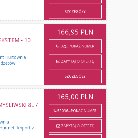
SZCZEGÓŁY
166,95
PLN
KSTEM - 10
(32)...POKAŻ NUMER
ent Hurtownia
ZAPYTAJ O OFERTĘ
adżetów
SZCZEGÓŁY
165,00
PLN
YŚLIWSKI 8L /
53096...POKAŻ NUMER
ownia
ZAPYTAJ O OFERTĘ
Hurtnet, Import z
..