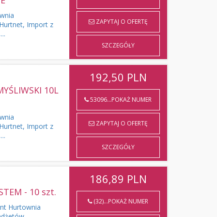
NE
ownia
ZAPYTAJ O OFERTĘ
Hurtnet, Import z
..
SZCZEGÓŁY
192,50
PLN
MYŚLIWSKI 10L
53096...POKAŻ NUMER
ownia
ZAPYTAJ O OFERTĘ
Hurtnet, Import z
..
SZCZEGÓŁY
186,89
PLN
TEM - 10 szt.
(32)...POKAŻ NUMER
ent Hurtownia
adżetów