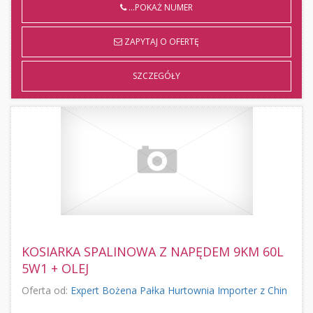
...POKAŻ NUMER
ZAPYTAJ O OFERTĘ
SZCZEGÓŁY
KOSIARKA SPALINOWA Z NAPĘDEM 9KM 60L
5W1 + OLEJ
Oferta od:
Expert Bożena Pałka Hurtownia Importer z Chin