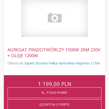
AGREGAT PRĄDOTWÓRCZY 1500W 2KM 230V
+ OLEJE 1200W
Oferta od:
Expert Bożena Pałka Hurtownia Importer z Chin
1 199,00
PLN
...POKAŻ NUMER
ZAPYTAJ O OFERTĘ