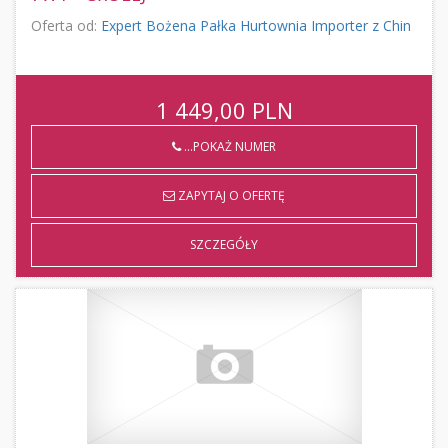
Oferta od:
Expert Bożena Pałka Hurtownia Importer z Chin
1 449,00
PLN
...POKAŻ NUMER
ZAPYTAJ O OFERTĘ
SZCZEGÓŁY