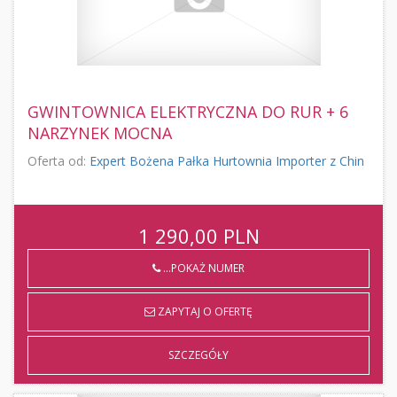
GWINTOWNICA ELEKTRYCZNA DO RUR + 6
NARZYNEK MOCNA
Oferta od:
Expert Bożena Pałka Hurtownia Importer z Chin
1 290,00
PLN
...POKAŻ NUMER
ZAPYTAJ O OFERTĘ
SZCZEGÓŁY