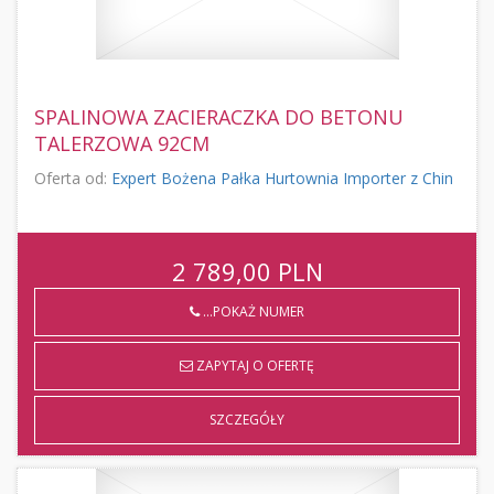
SPALINOWA ZACIERACZKA DO BETONU
TALERZOWA 92CM
Oferta od:
Expert Bożena Pałka Hurtownia Importer z Chin
2 789,00
PLN
...POKAŻ NUMER
ZAPYTAJ O OFERTĘ
SZCZEGÓŁY