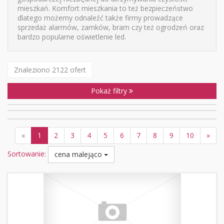
mieszkań. Komfort mieszkania to też bezpieczeństwo
dlatego możemy odnaleźć także firmy prowadzące
sprzedaż alarmów, zamków, bram czy też ogrodzeń oraz
bardzo popularne oświetlenie led.
Znaleziono 2122 ofert
Pokaż filtry
«
1
2
3
4
5
6
7
8
9
10
»
Sortowanie:
cena malejąco