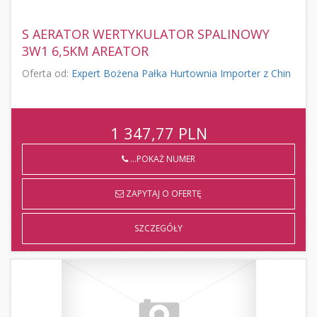
S AERATOR WERTYKULATOR SPALINOWY
3W1 6,5KM AREATOR
Oferta od:
Expert Bożena Pałka Hurtownia Importer z Chin
1 347,77
PLN
...POKAŻ NUMER
ZAPYTAJ O OFERTĘ
SZCZEGÓŁY