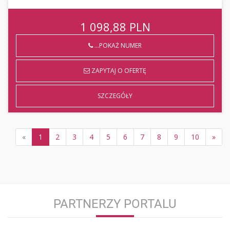
1 098,88
PLN
...POKAŻ NUMER
ZAPYTAJ O OFERTĘ
SZCZEGÓŁY
«
1
2
3
4
5
6
7
8
9
10
»
PARTNERZY PORTALU