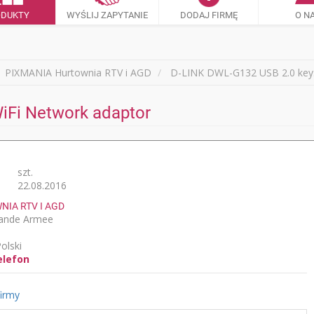
ODUKTY
WYŚLIJ ZAPYTANIE
DODAJ FIRMĘ
O N
PIXMANIA Hurtownia RTV i AGD
D-LINK DWL-G132 USB 2.0 key.
iFi Network adaptor
szt.
22.08.2016
IA RTV I AGD
Grande Armee
olski
elefon
firmy