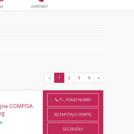
AS
KONTAKT
«
1
2
3
4
»
71...POKAŻ NUMER
yjna COMPISA
ng
ZAPYTAJ O OFERTĘ
KA
SZCZEGÓŁY