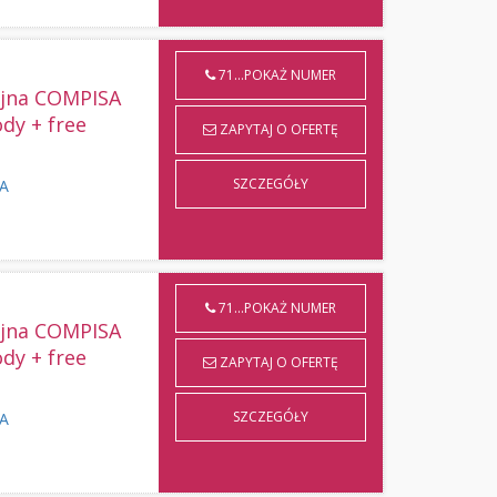
71...POKAŻ NUMER
yjna COMPISA
ody + free
ZAPYTAJ O OFERTĘ
SZCZEGÓŁY
KA
71...POKAŻ NUMER
yjna COMPISA
ody + free
ZAPYTAJ O OFERTĘ
SZCZEGÓŁY
KA