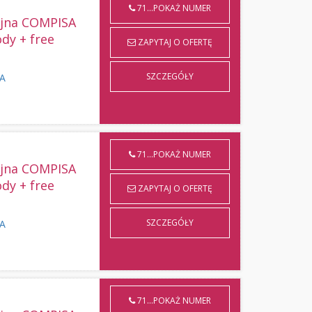
71...POKAŻ NUMER
yjna COMPISA
ody + free
ZAPYTAJ O OFERTĘ
SZCZEGÓŁY
KA
71...POKAŻ NUMER
yjna COMPISA
ody + free
ZAPYTAJ O OFERTĘ
SZCZEGÓŁY
KA
71...POKAŻ NUMER