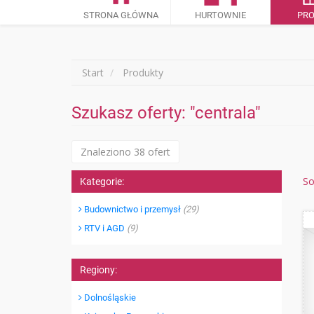
STRONA GŁÓWNA
HURTOWNIE
PR
Start
Produkty
Szukasz oferty: "centrala"
Znaleziono 38 ofert
So
Kategorie:
Budownictwo i przemysł
(29)
RTV i AGD
(9)
Regiony:
Dolnośląskie