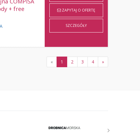
yjna COMPISA
ody + free
ZAPYTAJ O OFERTĘ
SZCZEGÓŁY
KA
«
1
2
3
4
»