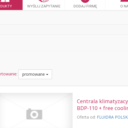
ODUKTY
WYŚLIJ ZAPYTANIE
DODAJ FIRMĘ
O N
rtowanie:
promowane
Centrala klimatyzac
BDP-110 + free cooli
Oferta od:
FLUIDRA POLS