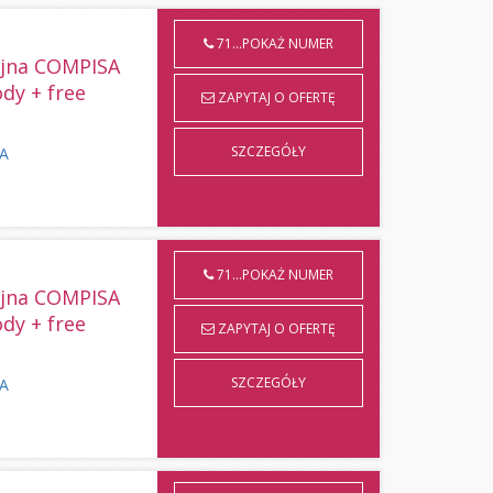
71...POKAŻ NUMER
yjna COMPISA
ody + free
ZAPYTAJ O OFERTĘ
SZCZEGÓŁY
KA
71...POKAŻ NUMER
yjna COMPISA
ody + free
ZAPYTAJ O OFERTĘ
SZCZEGÓŁY
KA