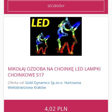
SZCZEGÓŁY
MIKOŁAJ OZDOBA NA CHOINKĘ LED LAMPKI
CHOINKOWE S17
Oferta od:
Gold Dynamics Sp.zo.o. Hurtownia
Wielobranżowa Kraków
4,02
PLN