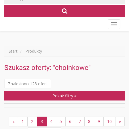
Wyświet
menu
Start
Produkty
Szukasz oferty: "choinkowe"
Znaleziono 128 ofert
Pokaż filtry
«
1
2
3
4
5
6
7
8
9
10
»