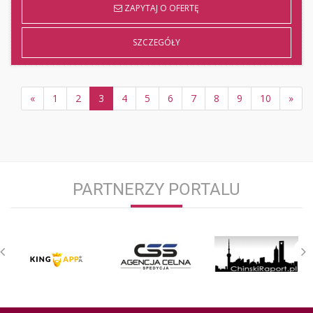
ZAPYTAJ O OFERTĘ
SZCZEGÓŁY
«
1
2
3
4
5
6
7
8
9
10
»
PARTNERZY PORTALU