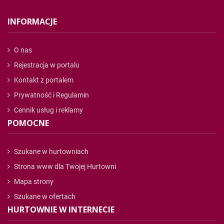
INFORMACJE
O nas
Rejestracja w portalu
Kontakt z portalem
Prywatność i Regulamin
Cennik usług i reklamy
POMOCNE
Szukane w hurtowniach
Strona www dla Twojej Hurtowni
Mapa strony
Szukane w ofertach
HURTOWNIE W INTERNECIE