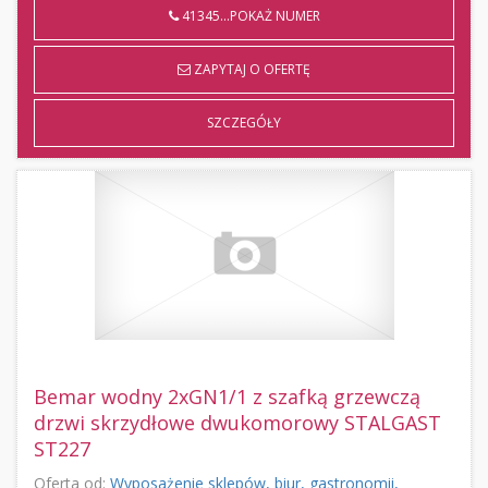
41345...POKAŻ NUMER
ZAPYTAJ O OFERTĘ
SZCZEGÓŁY
Bemar wodny 2xGN1/1 z szafką grzewczą
drzwi skrzydłowe dwukomorowy STALGAST
ST227
Oferta od:
Wyposażenie sklepów, biur, gastronomii,