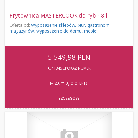
Frytownica MASTERCOOK do ryb - 8 l
Oferta od:
Wyposażenie sklepów, biur, gastronomii,
magazynów, wyposażenie do domu, meble
5 549,98
PLN
41345...POKAŻ NUMER
ZAPYTAJ O OFERTĘ
SZCZEGÓŁY