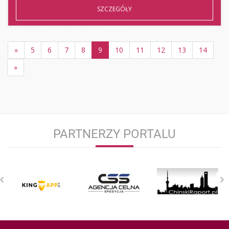
SZCZEGÓŁY
«
5
6
7
8
9
10
11
12
13
14
»
PARTNERZY PORTALU