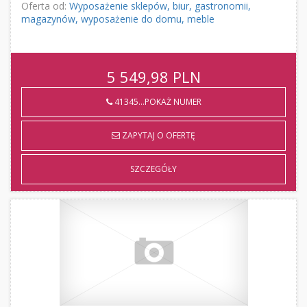
Oferta od:
Wyposażenie sklepów, biur, gastronomii,
magazynów, wyposażenie do domu, meble
5 549,98
PLN
41345...POKAŻ NUMER
ZAPYTAJ O OFERTĘ
SZCZEGÓŁY