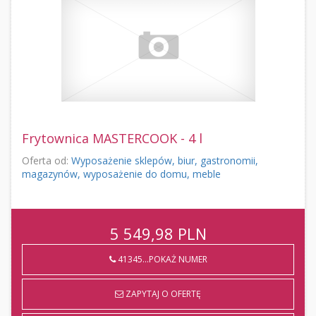
Frytownica MASTERCOOK - 4 l
Oferta od:
Wyposażenie sklepów, biur, gastronomii,
magazynów, wyposażenie do domu, meble
5 549,98
PLN
41345...POKAŻ NUMER
ZAPYTAJ O OFERTĘ