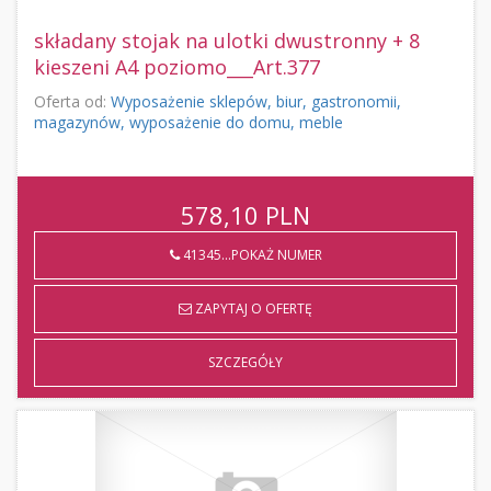
składany stojak na ulotki dwustronny + 8
kieszeni A4 poziomo___Art.377
Oferta od:
Wyposażenie sklepów, biur, gastronomii,
magazynów, wyposażenie do domu, meble
578,10
PLN
41345...POKAŻ NUMER
ZAPYTAJ O OFERTĘ
SZCZEGÓŁY