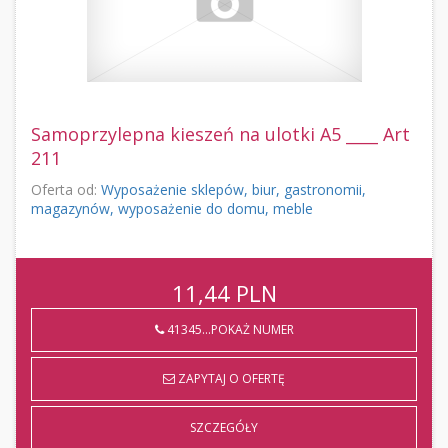
Samoprzylepna kieszeń na ulotki A5 ____ Art
211
Oferta od:
Wyposażenie sklepów, biur, gastronomii,
magazynów, wyposażenie do domu, meble
11,44
PLN
41345...POKAŻ NUMER
ZAPYTAJ O OFERTĘ
SZCZEGÓŁY