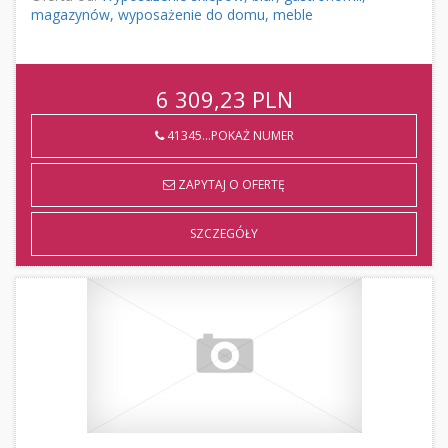
magazynów, wyposażenie do domu, meble
6 309,23
PLN
41345...POKAŻ NUMER
ZAPYTAJ O OFERTĘ
SZCZEGÓŁY