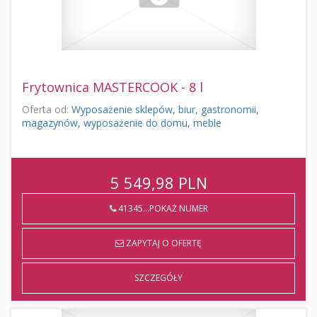
Frytownica MASTERCOOK - 8 l
Oferta od:
Wyposażenie sklepów, biur, gastronomii,
magazynów, wyposażenie do domu, meble
5 549,98
PLN
41345...POKAŻ NUMER
ZAPYTAJ O OFERTĘ
SZCZEGÓŁY