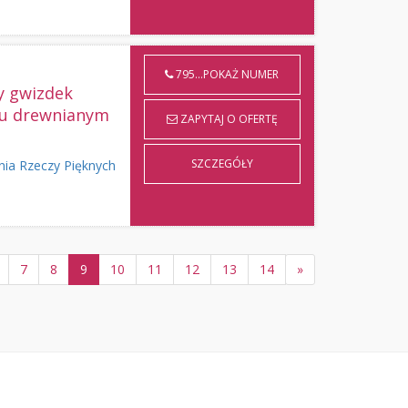
795...POKAŻ NUMER
y gwizdek
ku drewnianym
ZAPYTAJ O OFERTĘ
SZCZEGÓŁY
nia Rzeczy Pięknych
7
8
9
10
11
12
13
14
»