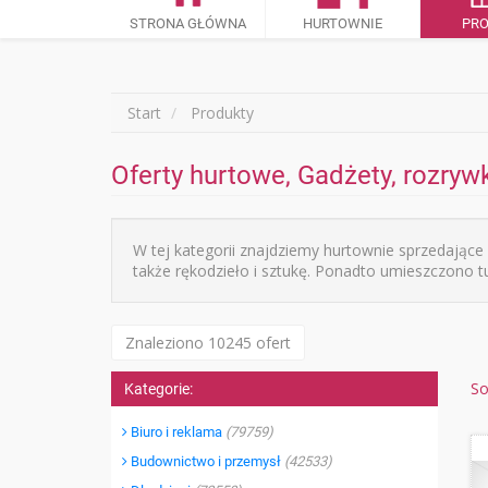
STRONA GŁÓWNA
HURTOWNIE
PR
Start
Produkty
Oferty hurtowe, Gadżety, rozryw
W tej kategorii znajdziemy hurtownie sprzedające
także rękodzieło i sztukę. Ponadto umieszczono tu
Znaleziono 10245 ofert
So
Kategorie:
Biuro i reklama
(79759)
Budownictwo i przemysł
(42533)