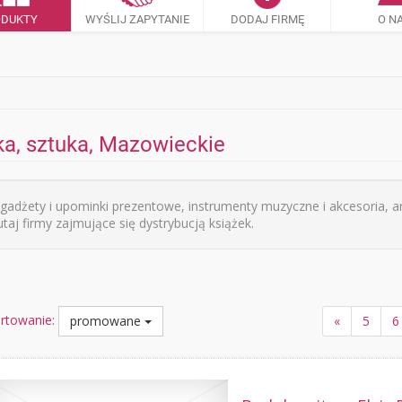
ODUKTY
WYŚLIJ ZAPYTANIE
DODAJ FIRMĘ
O N
ka, sztuka, Mazowieckie
 gadżety i upominki prezentowe, instrumenty muzyczne i akcesoria, a
taj firmy zajmujące się dystrybucją książek.
rtowanie:
promowane
«
5
6