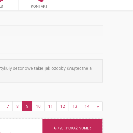
AS
KONTAKT
rtykuły sezonowe takie jak ozdoby świąteczne a
7
8
9
10
11
12
13
14
»
795...POKAŻ NUMER