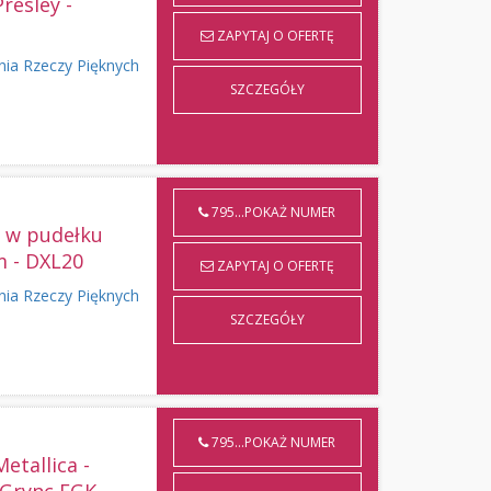
Presley -
ZAPYTAJ O OFERTĘ
nia Rzeczy Pięknych
SZCZEGÓŁY
795...POKAŻ NUMER
 w pudełku
 - DXL20
ZAPYTAJ O OFERTĘ
nia Rzeczy Pięknych
SZCZEGÓŁY
795...POKAŻ NUMER
Metallica -