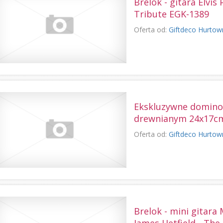
Brelok - gitara Elvis 
Tribute EGK-1389
Oferta od:
Giftdeco Hurtow
Ekskluzywne domino
drewnianym 24x17cm
Oferta od:
Giftdeco Hurtow
Brelok - mini gitara 