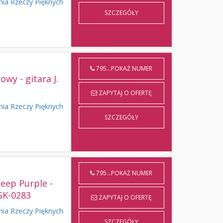
nia Rzeczy Pięknych
SZCZEGÓŁY
795...POKAŻ NUMER
wy - gitara J.
ZAPYTAJ O OFERTĘ
nia Rzeczy Pięknych
SZCZEGÓŁY
795...POKAŻ NUMER
Deep Purple -
GK-0283
ZAPYTAJ O OFERTĘ
nia Rzeczy Pięknych
SZCZEGÓŁY