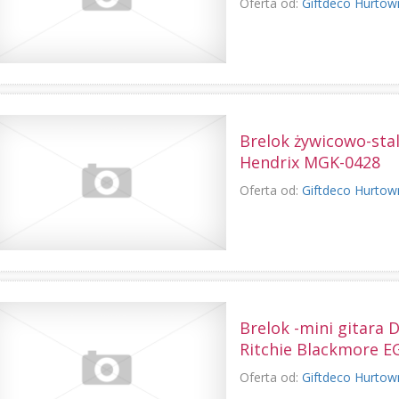
Oferta od:
Giftdeco Hurtow
Brelok żywicowo-stalo
Hendrix MGK-0428
Oferta od:
Giftdeco Hurtow
Brelok -mini gitara 
Ritchie Blackmore E
Oferta od:
Giftdeco Hurtow