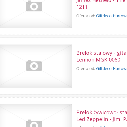
James Hetfield - The
1211
Oferta od:
Giftdeco Hurtow
Brelok stalowy - gita
Lennon MGK-0060
Oferta od:
Giftdeco Hurtow
Brelok żywicowo- sta
Led Zeppelin - Jimi