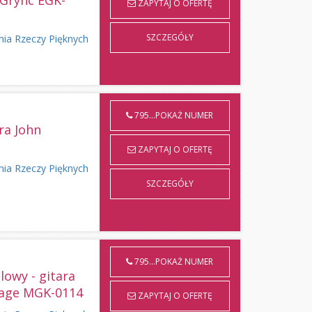
 Grync EGK-
ZAPYTAJ O OFERTĘ
SZCZEGÓŁY
nia Rzeczy Pięknych
795...POKAŻ NUMER
ra John
ZAPYTAJ O OFERTĘ
nia Rzeczy Pięknych
SZCZEGÓŁY
795...POKAŻ NUMER
lowy - gitara
 Page MGK-0114
ZAPYTAJ O OFERTĘ