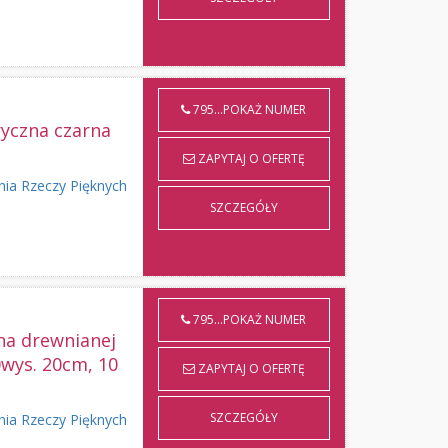
795...POKAŻ NUMER
tryczna czarna
ZAPYTAJ O OFERTĘ
nia Rzeczy Pięknych
SZCZEGÓŁY
795...POKAŻ NUMER
na drewnianej
wys. 20cm, 10
ZAPYTAJ O OFERTĘ
SZCZEGÓŁY
nia Rzeczy Pięknych