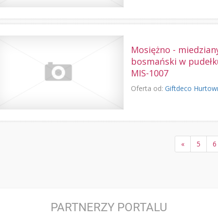
Mosiężno - miedzian
bosmański w pudeł
MIS-1007
Oferta od:
Giftdeco Hurtow
«
5
6
PARTNERZY PORTALU