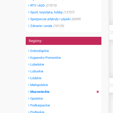
RTV i AGD
(27873)
Sport, turystyka, hobby
(13707)
Spożywcze artykuły i używki
(6009)
Zdrowie i uroda
(18129)
Regiony:
Dolnośląskie
Kujawsko-Pomorskie
Lubelskie
Lubuskie
Łódzkie
Małopolskie
Mazowieckie
Opolskie
Podkarpackie
Podlaskie