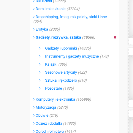
Dla dzieci
(72558)
Dom i mieszkanie
(37204)
Dropshipping, fmcg, mix palety, stoki i inne
(304)
Erotyka
(2085)
Gadżety, rozrywka, sztuka
(18566)
Gadżety i upominki
(14835)
Instrumenty i gadżety muzyczne
(178)
Książki
(386)
Sezonowe artykuły
(422)
Sztuka i rękodzieło
(810)
Pozostałe
(1935)
Komputery i elektronika
(166998)
Motoryzacja
(5270)
Obuwie
(219)
Odzież i dodatki
(14930)
Ogród i rolnictwo
(1417)