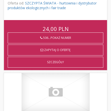
Oferta od:
SZCZYPTA ŚWIATA - hurtownia i dystrybutor
produktów ekologicznych i fair trade
24,00
PLN
506...POKAŻ NUMER
ZAPYTAJ O OFERTĘ
SZCZEGÓŁY