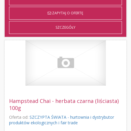
ZAPYTAJ O OFERTĘ
SZCZEGÓŁY
Hampstead Chai - herbata czarna (liściasta)
100g
Oferta od:
SZCZYPTA ŚWIATA - hurtownia i dystrybutor
produktów ekologicznych i fair trade