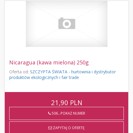
Nicaragua (kawa mielona) 250g
Oferta od:
SZCZYPTA ŚWIATA - hurtownia i dystrybutor
produktów ekologicznych i fair trade
21,90
PLN
506...POKAŻ NUMER
ZAPYTAJ O OFERTĘ