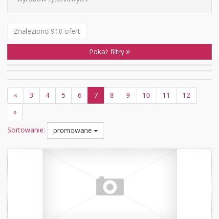
Znaleziono 910 ofert
Pokaż filtry
«
3
4
5
6
7
8
9
10
11
12
»
Sortowanie:
promowane