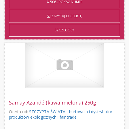
506...POKAŻ NUMER
ZAPYTAJ O OFERTĘ
SZCZEGÓŁY
Samay Azandé (kawa mielona) 250g
Oferta od:
SZCZYPTA ŚWIATA - hurtownia i dystrybutor
produktów ekologicznych i fair trade