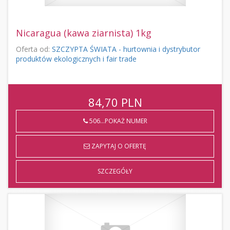
Nicaragua (kawa ziarnista) 1kg
Oferta od:
SZCZYPTA ŚWIATA - hurtownia i dystrybutor
produktów ekologicznych i fair trade
84,70
PLN
506...POKAŻ NUMER
ZAPYTAJ O OFERTĘ
SZCZEGÓŁY