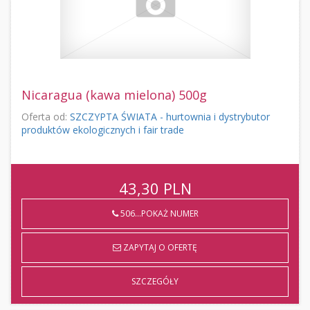
Nicaragua (kawa mielona) 500g
Oferta od:
SZCZYPTA ŚWIATA - hurtownia i dystrybutor
produktów ekologicznych i fair trade
43,30
PLN
506...POKAŻ NUMER
ZAPYTAJ O OFERTĘ
SZCZEGÓŁY