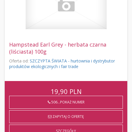
Hampstead Earl Grey - herbata czarna
(liściasta) 100g
Oferta od:
SZCZYPTA ŚWIATA - hurtownia i dystrybutor
produktów ekologicznych i fair trade
19,90
PLN
506...POKAŻ NUMER
ZAPYTAJ O OFERTĘ
SZCZEGÓŁY