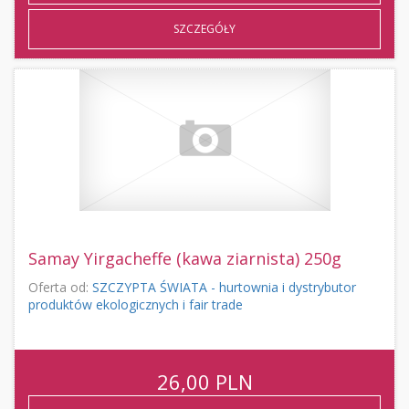
SZCZEGÓŁY
Samay Yirgacheffe (kawa ziarnista) 250g
Oferta od:
SZCZYPTA ŚWIATA - hurtownia i dystrybutor
produktów ekologicznych i fair trade
26,00
PLN