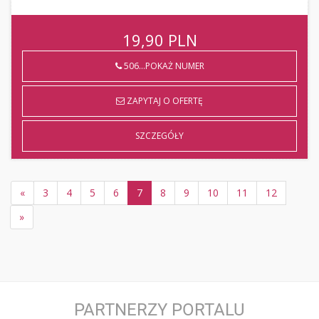
19,90
PLN
506...POKAŻ NUMER
ZAPYTAJ O OFERTĘ
SZCZEGÓŁY
«
3
4
5
6
7
8
9
10
11
12
»
PARTNERZY PORTALU