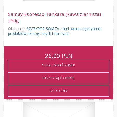
Samay Espresso Tankara (kawa ziarnista)
250g
Oferta od:
SZCZYPTA ŚWIATA - hurtownia i dystrybutor
produktów ekologicznych i fair trade
26,00
PLN
506...POKAŻ NUMER
ZAPYTAJ O OFERTĘ
SZCZEGÓŁY