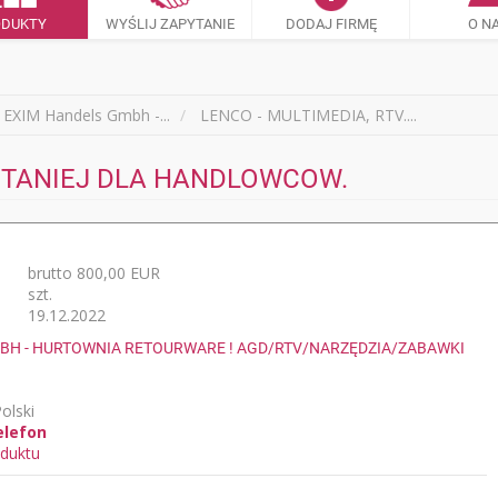
ODUKTY
WYŚLIJ ZAPYTANIE
DODAJ FIRMĘ
O N
EXIM Handels Gmbh -...
LENCO - MULTIMEDIA, RTV....
AJTANIEJ DLA HANDLOWCOW.
brutto 800,00 EUR
szt.
19.12.2022
BH - HURTOWNIA RETOURWARE ! AGD/RTV/NARZĘDZIA/ZABAWKI
olski
elefon
duktu