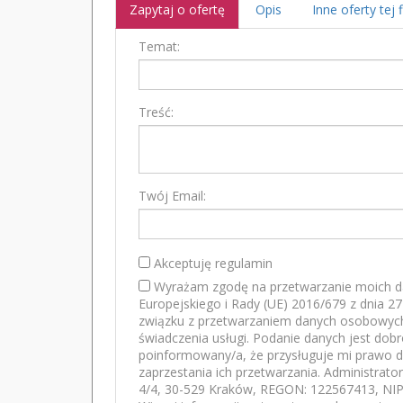
Zapytaj o ofertę
Opis
Inne oferty tej 
Temat:
Treść:
Twój Email:
Akceptuję regulamin
Wyrażam zgodę na przetwarzanie moich d
Europejskiego i Rady (UE) 2016/679 z dnia 2
związku z przetwarzaniem danych osobowych
świadczenia usługi. Podanie danych jest dob
poinformowany/a, że przysługuje mi prawo d
zaprzestania ich przetwarzania. Administrato
4/4, 30-529 Kraków, REGON: 122567413, NIP: