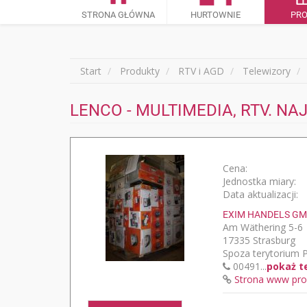
STRONA GŁÓWNA
HURTOWNIE
PR
Start
Produkty
RTV i AGD
Telewizory
LENCO - MULTIMEDIA, RTV. N
Cena:
Jednostka miary:
Data aktualizacji:
EXIM HANDELS GM
Am Wäthering 5-6
17335 Strasburg
Spoza terytorium P
00491...
pokaż t
Strona www pro