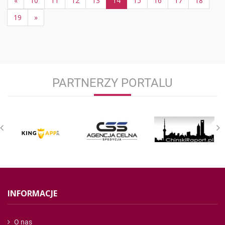
«
10
11
12
13
14
15
16
17
18
19
»
PARTNERZY PORTALU
INFORMACJE
O nas