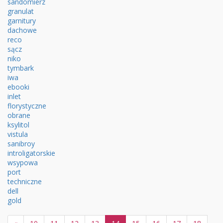
sandomierz
granulat
garnitury
dachowe
reco
sącz
niko
tymbark
iwa
ebooki
inlet
florystyczne
obrane
ksylitol
vistula
sanibroy
introligatorskie
wsypowa
port
techniczne
dell
gold