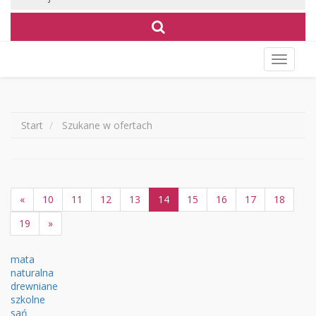
Wyświet
menu
Start
Szukane w ofertach
«
10
11
12
13
14
15
16
17
18
19
»
mata
naturalna
drewniane
szkolne
sań