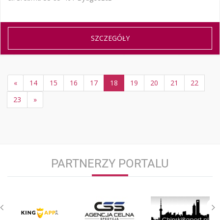
SZCZEGÓŁY
«
14
15
16
17
18
19
20
21
22
23
»
PARTNERZY PORTALU