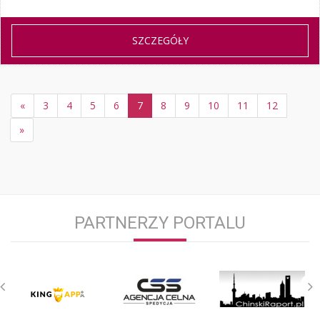
SZCZEGÓŁY
«
3
4
5
6
7
8
9
10
11
12
»
PARTNERZY PORTALU