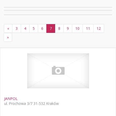
«
3
4
5
6
7
8
9
10
11
12
»
JANPOL
ul. Prochowa 3/7 31-532 Kraków