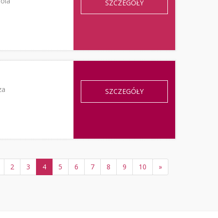
Wola
SZCZEGÓŁY
za
SZCZEGÓŁY
2
3
4
5
6
7
8
9
10
»