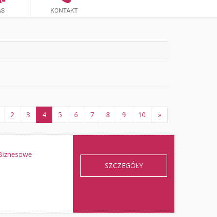
AS
KONTAKT
2
3
4
5
6
7
8
9
10
»
 Biznesowe
SZCZEGÓŁY