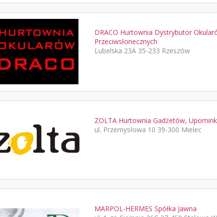
DRACO Hurtownia Dystrybutor Okular
Przeciwsłonecznych
Lubelska 23A 35-233 Rzeszów
ZOLTA Hurtownia Gadżetów, Upominkó
ul. Przemysłowa 10 39-300 Mielec
MARPOL-HERMES Spółka Jawna