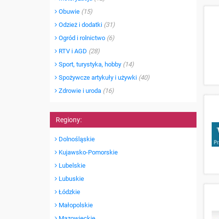
Obuwie
(15)
Odzież i dodatki
(31)
Ogród i rolnictwo
(6)
RTV i AGD
(28)
Sport, turystyka, hobby
(14)
Spożywcze artykuły i używki
(40)
Zdrowie i uroda
(16)
Regiony:
Dolnośląskie
Kujawsko-Pomorskie
Lubelskie
Lubuskie
Łódzkie
Małopolskie
Mazowieckie