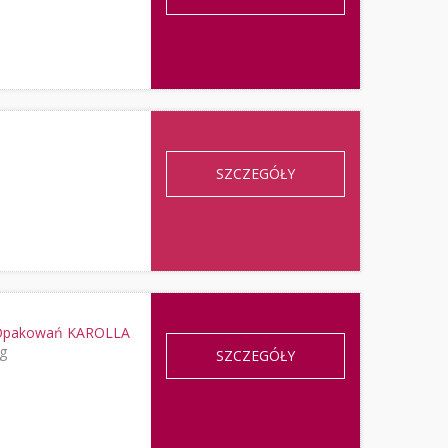
SZCZEGÓŁY
r Opakowań KAROLLA
eg
SZCZEGÓŁY