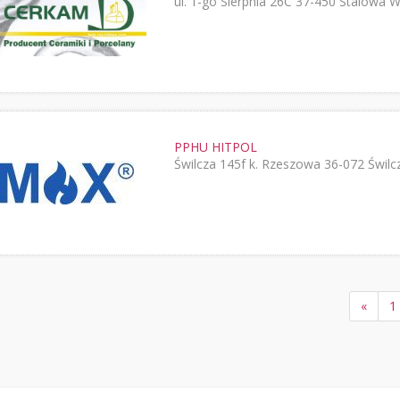
ul. 1-go Sierpnia 26C 37-450 Stalowa 
PPHU HITPOL
Świlcza 145f k. Rzeszowa 36-072 Świlc
«
1