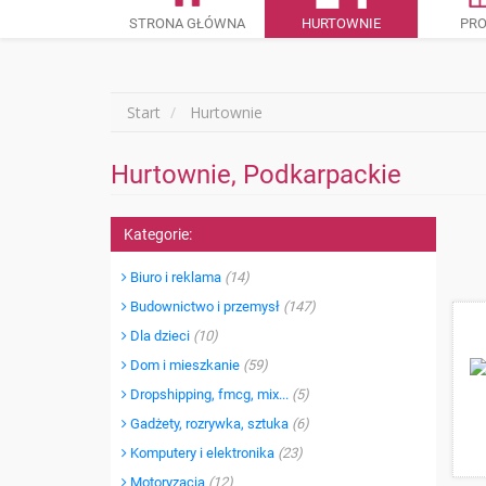
STRONA GŁÓWNA
HURTOWNIE
PR
Start
Hurtownie
Hurtownie, Podkarpackie
Kategorie:
Biuro i reklama
(14)
Budownictwo i przemysł
(147)
Dla dzieci
(10)
Dom i mieszkanie
(59)
Dropshipping, fmcg, mix...
(5)
Gadżety, rozrywka, sztuka
(6)
Komputery i elektronika
(23)
Motoryzacja
(12)