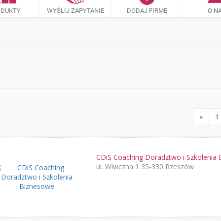
ODUKTY
WYŚLIJ ZAPYTANIE
DODAJ FIRMĘ
O N
«
1
CDiS Coaching Doradztwo i Szkolenia
ul. Wiwczna 1 35-330 Rzeszów