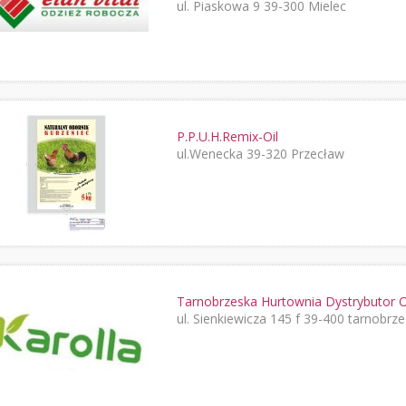
ul. Piaskowa 9 39-300 Mielec
P.P.U.H.Remix-Oil
ul.Wenecka 39-320 Przecław
Tarnobrzeska Hurtownia Dystrybuto
ul. Sienkiewicza 145 f 39-400 tarnobrz