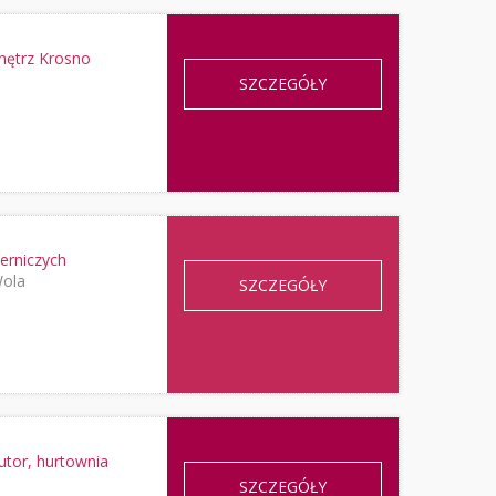
ętrz Krosno
SZCZEGÓŁY
erniczych
Wola
SZCZEGÓŁY
utor, hurtownia
SZCZEGÓŁY