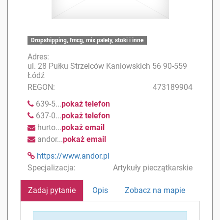
Dropshipping, fmcg, mix palety, stoki i inne
Adres:
ul. 28 Pułku Strzelców Kaniowskich 56 90-559
Łódź
REGON:
473189904
639-5...
pokaż telefon
637-0...
pokaż telefon
hurto...
pokaż email
andor...
pokaż email
https://www.andor.pl
Specjalizacja:
Artykuły pieczątkarskie
Zadaj pytanie
Opis
Zobacz na mapie